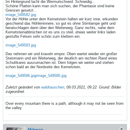
Im Hintergrund lacht die Wermutschneid. Schneidig...
Schöne Platten kann man sich suchen, der Phantasie sind keine
Grenzen gesetzt...
image_549582.jpg
Vor der Höhle unter dem Kemetstein halten wir kurz inne, erkunden
geschwind das Höhleninnere, so gut es ohne Stirnlampe geht und
beratschlagen dann über den Weiterweg. Ganz rechts, nahe dem
Kemetsteinabbrüchen ist es uns zu steil, etwas weiter links laden
gestufte Felsen sehr schön zum klettern ein.
image_549583.jpg
Das nehmen wir und kraxeln empor. Oben wartet wieder ein großer
Steinmann und ein Weiterweg, der deutlich am rechten Rand eines
Schuttkares auszumachen ist. Dem folgen wir weiter und stehen
schon bald an der Nordseite des Kemetstein.
image_549586.jpg
image_549585.jpg
Zuletzt geändert von
waldrauschen
;
09.03.2021, 09:22
.
Grund:
Bilder
zugeordnet.
Over every mountain there is a path, although it may not be seen from
the valley.
Mileean