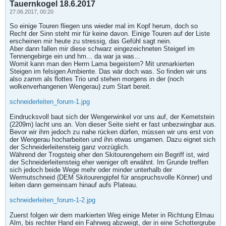
Tauernkogel 18.6.2017
27.06.2017, 00:20
So einige Touren fliegen uns wieder mal im Kopf herum, doch so
Recht der Sinn steht mir für keine davon. Einige Touren auf der Liste
erscheinen mir heute zu stressig, das Gefühl sagt nein.
Aber dann fallen mir diese schwarz eingezeichneten Steigerl im
Tennengebirge ein und hm... da war ja was...
Womit kann man den Herrn Lama begeistern? Mit unmarkierten
Steigen im felsigen Ambiente. Das wär doch was. So finden wir uns
also zamm als flottes Trio und stehen morgens in der (noch
wolkenverhangenen Wengerau) zum Start bereit.
schneiderleiten_forum-1.jpg
Eindrucksvoll baut sich der Wengerwinkel vor uns auf, der Kemetstein
(2209m) lacht uns an. Von dieser Seite sieht er fast unbezwingbar aus.
Bevor wir ihm jedoch zu nahe rücken dürfen, müssen wir uns erst von
der Wengerau hocharbeiten und ihn etwas umgarnen. Dazu eignet sich
der Schneiderleitensteig ganz vorzüglich.
Während der Trogsteig eher den Skitourengehern ein Begriff ist, wird
der Schneiderleitensteig eher weniger oft erwähnt. Im Grunde treffen
sich jedoch beide Wege mehr oder minder unterhalb der
Wermutschneid (DEM Skitourengipfel für anspruchsvolle Könner) und
leiten dann gemeinsam hinauf aufs Plateau.
schneiderleiten_forum-1-2.jpg
Zuerst folgen wir dem markierten Weg einige Meter in Richtung Elmau
Alm, bis rechter Hand ein Fahrweg abzweigt, der in eine Schottergrube