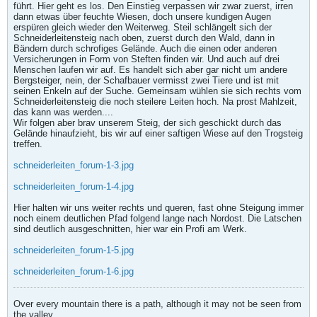
führt. Hier geht es los. Den Einstieg verpassen wir zwar zuerst, irren
dann etwas über feuchte Wiesen, doch unsere kundigen Augen
erspüren gleich wieder den Weiterweg. Steil schlängelt sich der
Schneiderleitensteig nach oben, zuerst durch den Wald, dann in
Bändern durch schrofiges Gelände. Auch die einen oder anderen
Versicherungen in Form von Steften finden wir. Und auch auf drei
Menschen laufen wir auf. Es handelt sich aber gar nicht um andere
Bergsteiger, nein, der Schafbauer vermisst zwei Tiere und ist mit
seinen Enkeln auf der Suche. Gemeinsam wühlen sie sich rechts vom
Schneiderleitensteig die noch steilere Leiten hoch. Na prost Mahlzeit,
das kann was werden....
Wir folgen aber brav unserem Steig, der sich geschickt durch das
Gelände hinaufzieht, bis wir auf einer saftigen Wiese auf den Trogsteig
treffen.
schneiderleiten_forum-1-3.jpg
schneiderleiten_forum-1-4.jpg
Hier halten wir uns weiter rechts und queren, fast ohne Steigung immer
noch einem deutlichen Pfad folgend lange nach Nordost. Die Latschen
sind deutlich ausgeschnitten, hier war ein Profi am Werk.
schneiderleiten_forum-1-5.jpg
schneiderleiten_forum-1-6.jpg
Over every mountain there is a path, although it may not be seen from
the valley.