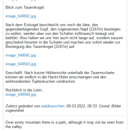
Blick zum Tauernkogel:
image_549592.jpg
Nach dem Eiskogel beschleicht uns noch die Idee, den
gegenüberliegenden Gupf, den sogenannten Napf (2167m) besteigen
zu wollen, werden aber von den Schafen mißtrauisch beäugt und
beblökt. Also halten wir uns hier auch nicht lange auf, sondern sausen
geschwind hinunter in die Scharte und machen uns sofort wieder zur
Besteigung des Tauernkogel (2247m) auf.
image_549591.jpg
image_549593.jpg
Geschafft. Nach kurzer Höhlenvisite unterhalb der Tauernscharte
können wir endlich in der Hackl-Hütte einschwingen und den
wohlverdienten Topfenkuchen verdrücken.
Rückblick in die Leitn:
image_549594.jpg
Zuletzt geändert von
waldrauschen
;
09.03.2021, 09:33
.
Grund:
Bilder
zugeordnet
Over every mountain there is a path, although it may not be seen from
the valley.