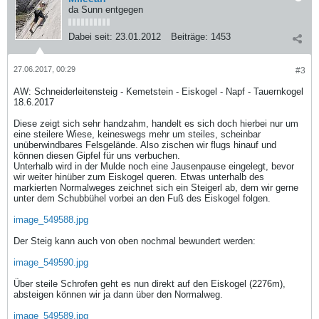
da Sunn entgegen
Dabei seit:
23.01.2012
Beiträge:
1453
27.06.2017, 00:29
#3
AW: Schneiderleitensteig - Kemetstein - Eiskogel - Napf - Tauernkogel
18.6.2017
Diese zeigt sich sehr handzahm, handelt es sich doch hierbei nur um
eine steilere Wiese, keineswegs mehr um steiles, scheinbar
unüberwindbares Felsgelände. Also zischen wir flugs hinauf und
können diesen Gipfel für uns verbuchen.
Unterhalb wird in der Mulde noch eine Jausenpause eingelegt, bevor
wir weiter hinüber zum Eiskogel queren. Etwas unterhalb des
markierten Normalweges zeichnet sich ein Steigerl ab, dem wir gerne
unter dem Schubbühel vorbei an den Fuß des Eiskogel folgen.
image_549588.jpg
Der Steig kann auch von oben nochmal bewundert werden:
image_549590.jpg
Über steile Schrofen geht es nun direkt auf den Eiskogel (2276m),
absteigen können wir ja dann über den Normalweg.
image_549589.jpg