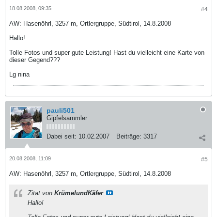
18.08.2008, 09:35
#4
AW: Hasenöhrl, 3257 m, Ortlergruppe, Südtirol, 14.8.2008
Hallo!
Tolle Fotos und super gute Leistung! Hast du vielleicht eine Karte von
dieser Gegend???
Lg nina
pauli501
Gipfelsammler
Dabei seit:
10.02.2007
Beiträge:
3317
20.08.2008, 11:09
#5
AW: Hasenöhrl, 3257 m, Ortlergruppe, Südtirol, 14.8.2008
Zitat von
KrümelundKäfer
Hallo!