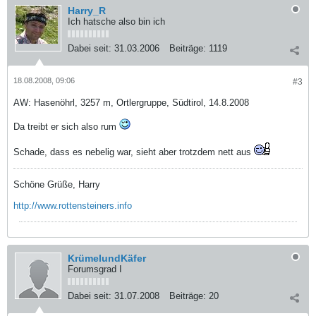
Harry_R
Ich hatsche also bin ich
Dabei seit:
31.03.2006
Beiträge:
1119
18.08.2008, 09:06
#3
AW: Hasenöhrl, 3257 m, Ortlergruppe, Südtirol, 14.8.2008
Da treibt er sich also rum
Schade, dass es nebelig war, sieht aber trotzdem nett aus
Schöne Grüße, Harry
http://www.rottensteiners.info
KrümelundKäfer
Forumsgrad I
Dabei seit:
31.07.2008
Beiträge:
20