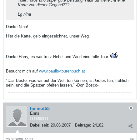
Tolle Fotos und super gute Leistung! Hast du vielleicht eine
Karte von dieser Gegend???
Lg nina
Danke Nina!
Hier die Karte, gelb eingezeichnet, unser Weg
Danke Harry, es war trotz Nebel und Wind eine tolle Tour.
Besucht mich auf
www.paulis-tourenbuch.at
"Das Beste, was wir auf der Welt tun können, ist Gutes tun, fröhlich
sein, und die Spatzen pfeifen lassen." -Don Bosco-
helmut55
Enns
Dabei seit:
20.06.2007
Beiträge:
24182
20.08.2008, 14:57