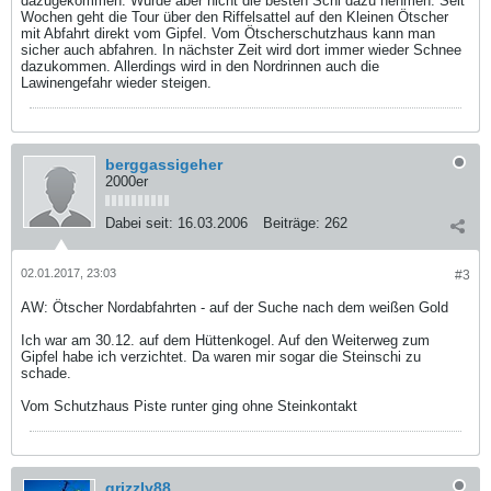
dazugekommen. Würde aber nicht die besten Schi dazu nehmen. Seit
Wochen geht die Tour über den Riffelsattel auf den Kleinen Ötscher
mit Abfahrt direkt vom Gipfel. Vom Ötscherschutzhaus kann man
sicher auch abfahren. In nächster Zeit wird dort immer wieder Schnee
dazukommen. Allerdings wird in den Nordrinnen auch die
Lawinengefahr wieder steigen.
berggassigeher
2000er
Dabei seit:
16.03.2006
Beiträge:
262
02.01.2017, 23:03
#3
AW: Ötscher Nordabfahrten - auf der Suche nach dem weißen Gold
Ich war am 30.12. auf dem Hüttenkogel. Auf den Weiterweg zum
Gipfel habe ich verzichtet. Da waren mir sogar die Steinschi zu
schade.
Vom Schutzhaus Piste runter ging ohne Steinkontakt
grizzly88