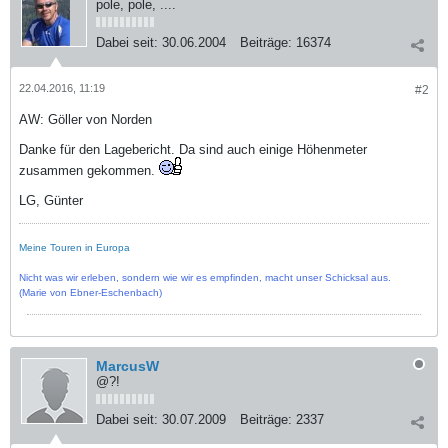
pole, pole, ....
Dabei seit:
30.06.2004
Beiträge:
16374
22.04.2016, 11:19
#2
AW: Göller von Norden
Danke für den Lagebericht. Da sind auch einige Höhenmeter
zusammen gekommen.
LG, Günter
Meine Touren in Europa
Nicht was wir erleben, sondern wie wir es empfinden, macht unser Schicksal aus.
(Marie von Ebner-Eschenbach)
MarcusW
@?!
Dabei seit:
30.07.2009
Beiträge:
2337