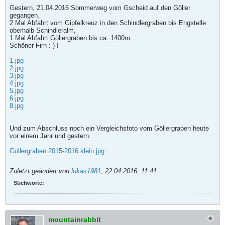
Gestern, 21.04.2016 Sommerweg vom Gscheid auf den Göller
gegangen.
2 Mal Abfahrt vom Gipfelkreuz in den Schindlergraben bis Engstelle
oberhalb Schindleralm,
1 Mal Abfahrt Göllergraben bis ca. 1400m.
Schöner Firn :-) !
1.jpg
2.jpg
3.jpg
4.jpg
5.jpg
6.jpg
8.jpg
Und zum Abschluss noch ein Vergleichsfoto vom Göllergraben heute
vor einem Jahr und gestern.
Göllergraben 2015-2016 klein.jpg
Zuletzt geändert von
lukas1981
;
22.04.2016, 11:41
.
Stichworte:
-
mountainrabbit