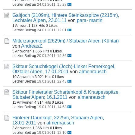
Letzter Beitrag
24.01.2011, 15:28
Galtjoch (2109m), Hintere Steinkarspitze (2215m),
Lechtaler Alpen, 23.01.11
von
para- martin
1 Antwort
1.128 Hits
0 Likes
Letzter Beitrag
24.01.2011, 12:01
Mitterzaigerkopf (2629m) / Stubaier Alpen (Kühtai)
von
AndreasZ.
5 Antworten
1.656 Hits
0 Likes
Letzter Beitrag
20.01.2011, 19:36
Skitour Schuchtkogel (Joch)-Linker Fernerkogel,
Ötztaler Alpen, 17.01.2011
von
almenrausch
10 Antworten
3.921 Hits
0 Likes
Letzter Beitrag
19.01.2011, 22:43
Skitour Finstertaler Schartenkopf & Kraspesspitze,
Stubaier Alpen; 16.1.2011
von
almenrausch
11 Antworten
4.314 Hits
0 Likes
Letzter Beitrag
19.01.2011, 14:58
Hinterer Daunkopf, 3225m, Stubaier Alpen,
18.01.2011
von
almenrausch
3 Antworten
1.366 Hits
0 Likes
Letzter Beitrag
19.01.2011, 12:10