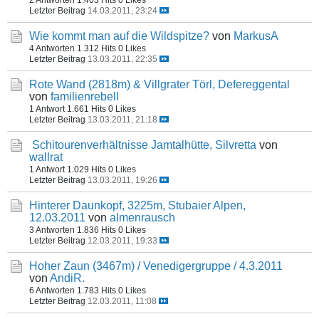
Letzter Beitrag
14.03.2011, 23:24
Wie kommt man auf die Wildspitze?
von
MarkusA
4 Antworten
1.312 Hits
0 Likes
Letzter Beitrag
13.03.2011, 22:35
Rote Wand (2818m) & Villgrater Törl, Defereggental
von
familienrebell
1 Antwort
1.661 Hits
0 Likes
Letzter Beitrag
13.03.2011, 21:18
Schitourenverhältnisse Jamtalhütte, Silvretta
von
wallrat
1 Antwort
1.029 Hits
0 Likes
Letzter Beitrag
13.03.2011, 19:26
Hinterer Daunkopf, 3225m, Stubaier Alpen,
12.03.2011
von
almenrausch
3 Antworten
1.836 Hits
0 Likes
Letzter Beitrag
12.03.2011, 19:33
Hoher Zaun (3467m) / Venedigergruppe / 4.3.2011
von
AndiR.
6 Antworten
1.783 Hits
0 Likes
Letzter Beitrag
12.03.2011, 11:08