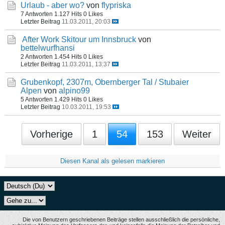
Urlaub - aber wo?
von
flypriska
7 Antworten
1.127 Hits
0 Likes
Letzter Beitrag
11.03.2011, 20:03
After Work Skitour um Innsbruck
von
bettelwurfhansi
2 Antworten
1.454 Hits
0 Likes
Letzter Beitrag
11.03.2011, 13:37
Grubenkopf, 2307m, Obernberger Tal / Stubaier
Alpen
von
alpino99
5 Antworten
1.429 Hits
0 Likes
Letzter Beitrag
10.03.2011, 19:53
Vorherige
1
54
153
Weiter
Diesen Kanal als gelesen markieren
Die von Benutzern geschriebenen Beiträge stellen ausschließlich die persönliche,