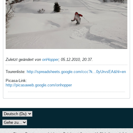
Zuletzt geändert von
onHopper
;
05.12.2010, 20:37
.
Tourenliste:
http://spreadsheets.google.com/ccc?k...0yUrvsEA&hl=en
Picasa-Link:
http://picasaweb.google.com/onhopper