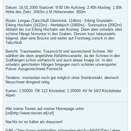
Datum: 16.01.2005 Startzeit: 9:00 Uhr Aufstieg: 2:40h Abstieg: 1:00h
Höhe des Ziels: 2062m.ü.M Höhenmeter: 950m
Route: Lengau (Talschluß Glemmtal, 1146m) - Eibing Grundalm -
Eibing Hochalm (1622m) - Henlabjoch (1860m) - Sonnspitze (2062m)
Abfahrt bis zur Eibing Hochalm wie Anstieg. Dann aber ostwärts über
schöne Hänge hinnunter in den Graben. Diesem kurz talauswärts
folgend, über eine Brücke und weiter auf Forstweg zurück in den
Talschluß.
Bericht: Traumwetter, Traumsicht und ausreichend Schnee. Wir
wählten die oben angeführte Abfahrtsvariante, da der Schnee in den
Südhängen schon verharscht und auch etwas knapp ist. In den
ostwärts gerichteten Hängen hingegen noch schöner unverspurter
Pulver. Ausgezeichnete Fernsicht.
Tendenz: momentan noch gut möglich ohne Steinkontakt, dennoch
Neuschnee dringend nötig.
Karten: 1:50000: ÖK 122 Kitzbühel; 1:25000: AV Nr 34/2 Kitzbüheler
Alpen
Alle meine Touren auf meiner Homepage unter
[url]http://www.riesner.at[/url]
Nachts ist es kälter als draussen!
[URL="http://www.gipfeltreffen.at/member.php?u=46044"]Das Leben