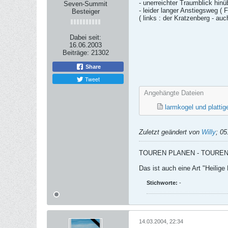
- unerreichter Traumblick hi
Seven-Summit
- leider langer Anstiegsweg ( F
Besteiger
( links : der Kratzenberg - au
Dabei seit:
16.06.2003
Beiträge:
21302
Share
Tweet
Angehängte Dateien
larmkogel und plattig
Zuletzt geändert von
Willy
;
05
TOUREN PLANEN - TOURE
Das ist auch eine Art "Heilige D
Stichworte:
-
14.03.2004, 22:34