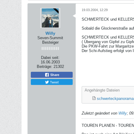
19.03.2004, 12:29
SCHWERTECK und KELLERSK
Sobald die Glocknerstraße au
Willy
SCHWERTECK und KELLERSKO
Seven-Summit
( Übergang von Gipfel zu Gipf
Besteiger
Die PKW-Fahrt zur Margaritzen
Der Schi-Aufstieg erfolgt von 
Dabei seit:
16.06.2003
Beiträge:
21302
Share
Tweet
Angehängte Dateien
schwerteckpanorama
Zuletzt geändert von
Willy
;
09
TOUREN PLANEN - TOURE