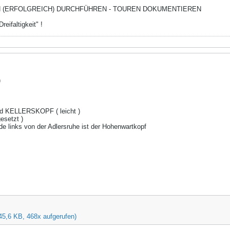
N (ERFOLGREICH) DURCHFÜHREN - TOUREN DOKUMENTIEREN
reifaltigkeit" !
)
d KELLERSKOPF ( leicht )
setzt )
de links von der Adlersruhe ist der Hohenwartkopf
45,6 KB, 468x aufgerufen)