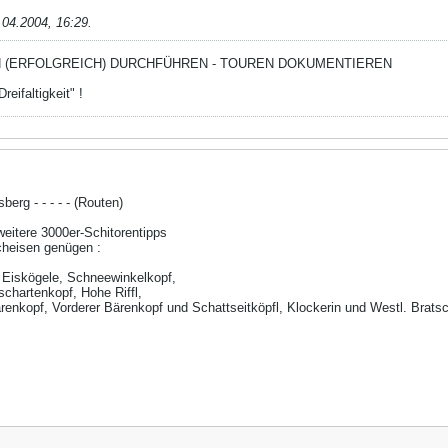
.04.2004, 16:29
.
N (ERFOLGREICH) DURCHFÜHREN - TOUREN DOKUMENTIEREN
reifaltigkeit" !
erg - - - - - (Routen)
weitere 3000er-Schitorentipps
cheisen genügen :
 Eiskögele, Schneewinkelkopf,
chartenkopf, Hohe Riffl,
ärenkopf, Vorderer Bärenkopf und Schattseitköpfl, Klockerin und Westl. Bra