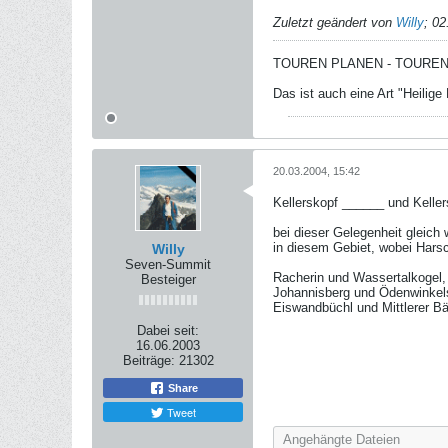
Zuletzt geändert von
Willy
;
02
TOUREN PLANEN - TOURE
Das ist auch eine Art "Heilige D
20.03.2004, 15:42
Kellerskopf ______ und Kellersb
bei dieser Gelegenheit gleich 
in diesem Gebiet, wobei Hars
Willy
Seven-Summit
Racherin und Wassertalkogel,
Besteiger
Johannisberg und Ödenwinkels
Eiswandbüchl und Mittlerer B
Dabei seit:
16.06.2003
Beiträge:
21302
Share
Tweet
Angehängte Dateien