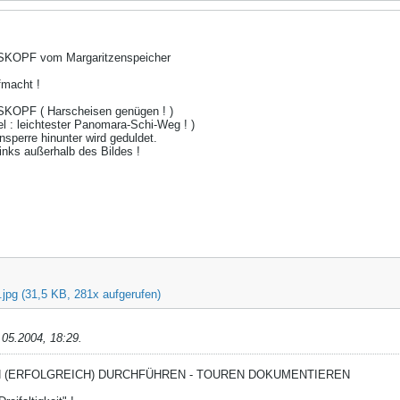
OPF vom Margaritzenspeicher
fmacht !
PF ( Harscheisen genügen ! )
el : leichtester Panomara-Schi-Weg ! )
sperre hinunter wird geduldet.
links außerhalb des Bildes !
.jpg
(31,5 KB, 281x aufgerufen)
.05.2004, 18:29
.
N (ERFOLGREICH) DURCHFÜHREN - TOUREN DOKUMENTIEREN