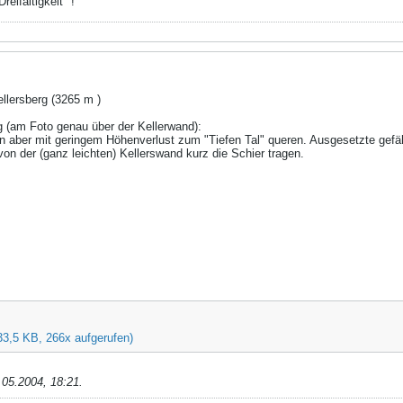
reifaltigkeit" !
lersberg (3265 m )
g (am Foto genau über der Kellerwand):
 aber mit geringem Höhenverlust zum "Tiefen Tal" queren. Ausgesetzte gefähr
von der (ganz leichten) Kellerswand kurz die Schier tragen.
33,5 KB, 266x aufgerufen)
.05.2004, 18:21
.