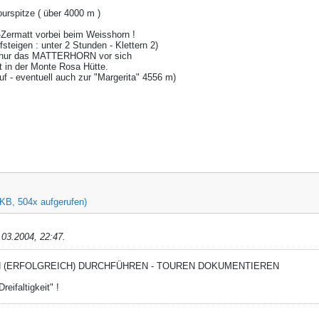
urspitze ( über 4000 m )
r-Zermatt vorbei beim Weisshorn !
fsteigen : unter 2 Stunden - Klettern 2)
ht nur das MATTERHORN vor sich
 in der Monte Rosa Hütte.
uf - eventuell auch zur "Margerita" 4556 m)
 KB, 504x aufgerufen)
.03.2004, 22:47
.
N (ERFOLGREICH) DURCHFÜHREN - TOUREN DOKUMENTIEREN
reifaltigkeit" !