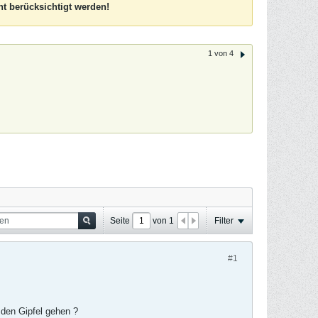
t berücksichtigt werden!
1 von 4
Seite
von
1
Filter
#1
 den Gipfel gehen ?