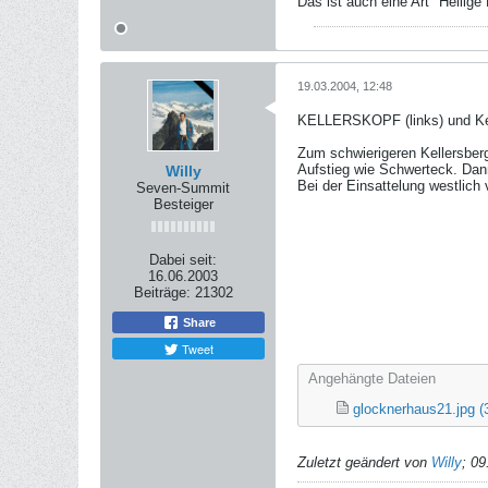
Das ist auch eine Art "Heilige D
19.03.2004, 12:48
KELLERSKOPF (links) und Kel
Zum schwierigeren Kellersber
Aufstieg wie Schwerteck. Dann
Willy
Bei der Einsattelung westlich 
Seven-Summit
Besteiger
Dabei seit:
16.06.2003
Beiträge:
21302
Share
Tweet
Angehängte Dateien
glocknerhaus21.jpg
(
Zuletzt geändert von
Willy
;
09