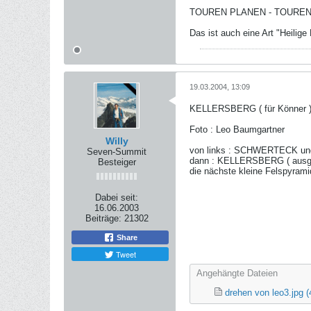
TOUREN PLANEN - TOURE
Das ist auch eine Art "Heilige D
19.03.2004, 13:09
KELLERSBERG ( für Könner 
Foto : Leo Baumgartner
Willy
von links : SCHWERTECK un
Seven-Summit
dann : KELLERSBERG ( ausge
Besteiger
die nächste kleine Felspyrami
Dabei seit:
16.06.2003
Beiträge:
21302
Share
Tweet
Angehängte Dateien
drehen von leo3.jpg
(