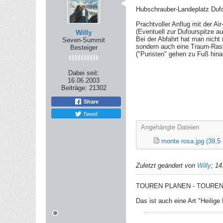
Hubschrauber-Landeplatz Dufo
Prachtvoller Anflug mit der Ai
(Eventuell zur Dufourspitze au
Willy
Bei der Abfahrt hat man nic
Seven-Summit
sondern auch eine Traum-Rast
Besteiger
("Puristen" gehen zu Fuß hina
Dabei seit:
16.06.2003
Beiträge:
21302
Share
Tweet
Angehängte Dateien
monte rosa.jpg
(39,5
Zuletzt geändert von
Willy
;
14
TOUREN PLANEN - TOURE
Das ist auch eine Art "Heilige D