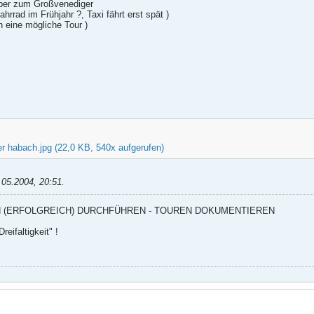
nüber zum Großvenediger
ahrrad im Frühjahr ?, Taxi fährt erst spät )
ch eine mögliche Tour )
er habach.jpg
(22,0 KB, 540x aufgerufen)
.05.2004, 20:51
.
N (ERFOLGREICH) DURCHFÜHREN - TOUREN DOKUMENTIEREN
reifaltigkeit" !