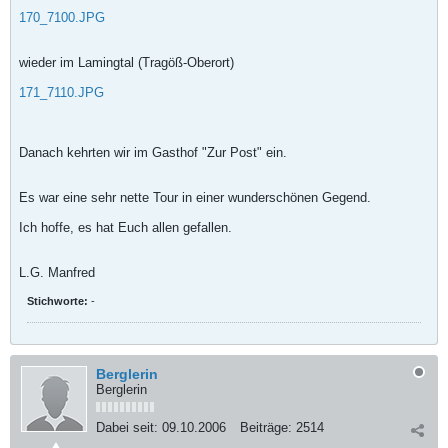
170_7100.JPG
wieder im Lamingtal (Tragöß-Oberort)
171_7110.JPG
Danach kehrten wir im Gasthof "Zur Post" ein.
Es war eine sehr nette Tour in einer wunderschönen Gegend.
Ich hoffe, es hat Euch allen gefallen.
L.G. Manfred
Stichworte:
-
Berglerin
Berglerin
Dabei seit:
09.10.2006
Beiträge:
2514