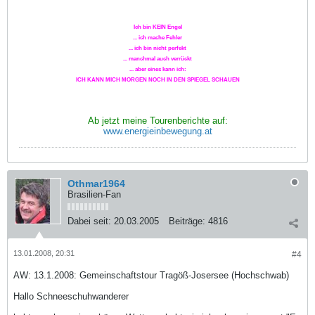
Ich bin KEIN Engel
... ich mache Fehler
... ich bin nicht perfekt
... manchmal auch verrückt
... aber eines kann ich:
ICH KANN MICH MORGEN NOCH IN DEN SPIEGEL SCHAUEN
Ab jetzt meine Tourenberichte auf:
www.energieinbewegung.at
Othmar1964
Brasilien-Fan
Dabei seit:
20.03.2005
Beiträge:
4816
13.01.2008, 20:31
#4
AW: 13.1.2008: Gemeinschaftstour Tragöß-Josersee (Hochschwab)
Hallo Schneeschuhwanderer