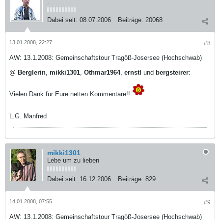
.
Dabei seit:
08.07.2006
Beiträge:
20068
13.01.2008, 22:27
#8
AW: 13.1.2008: Gemeinschaftstour Tragöß-Josersee (Hochschwab)
@
Berglerin
,
mikki1301
,
Othmar1964
,
ernstl
und
bergsteirer
:
Vielen Dank für Eure netten Kommentare!!
L.G. Manfred
mikki1301
Lebe um zu lieben
Dabei seit:
16.12.2006
Beiträge:
829
14.01.2008, 07:55
#9
AW: 13.1.2008: Gemeinschaftstour Tragöß-Josersee (Hochschwab)