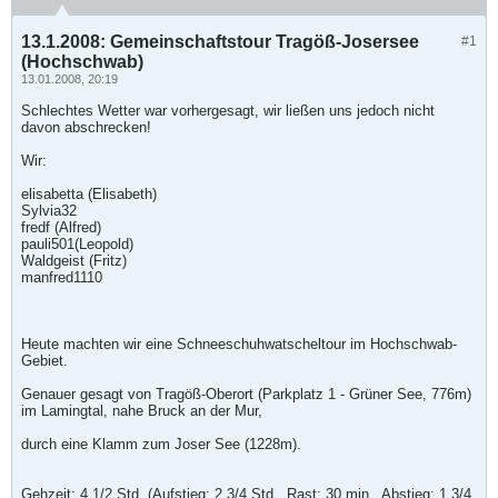
13.1.2008: Gemeinschaftstour Tragöß-Josersee
#1
(Hochschwab)
13.01.2008, 20:19
Schlechtes Wetter war vorhergesagt, wir ließen uns jedoch nicht
davon abschrecken!
Wir:
elisabetta (Elisabeth)
Sylvia32
fredf (Alfred)
pauli501(Leopold)
Waldgeist (Fritz)
manfred1110
Heute machten wir eine Schneeschuhwatscheltour im Hochschwab-
Gebiet.
Genauer gesagt von Tragöß-Oberort (Parkplatz 1 - Grüner See, 776m)
im Lamingtal, nahe Bruck an der Mur,
durch eine Klamm zum Joser See (1228m).
Gehzeit: 4 1/2 Std. (Aufstieg: 2 3/4 Std., Rast: 30 min., Abstieg: 1 3/4