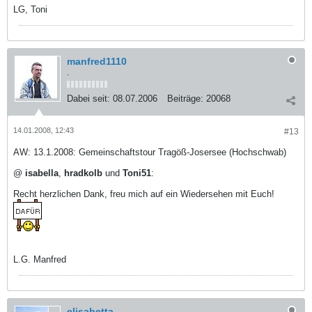
LG, Toni
manfred1110
.
Dabei seit:
08.07.2006
Beiträge:
20068
14.01.2008, 12:43
#13
AW: 13.1.2008: Gemeinschaftstour Tragöß-Josersee (Hochschwab)
@
isabella
,
hradkolb
und
Toni51
:
Recht herzlichen Dank, freu mich auf ein Wiedersehen mit Euch!
L.G. Manfred
elisabetta