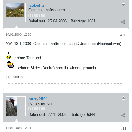
isabella
Gemeinschaftstouren
Dabei seit:
25.04.2006
Beiträge:
1681
14.01.2008, 12:18
#10
AW: 13.1.2008: Gemeinschaftstour Tragöß-Josersee (Hochschwab)
schöne Tour und
schöne Bilder (Danke) habt ihr wieder gemacht.
lg isabella
harry2501
no risk no fun
Dabei seit:
27.11.2006
Beiträge:
6344
14.01.2008, 12:21
#11