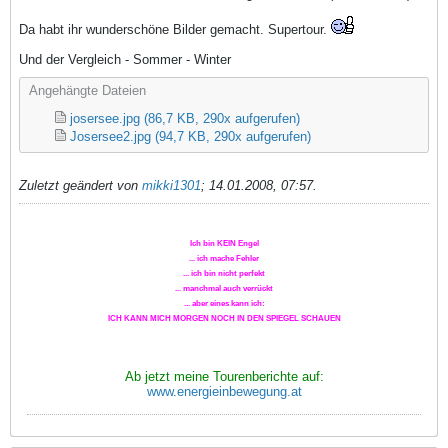
Da habt ihr wunderschöne Bilder gemacht. Supertour.
Und der Vergleich - Sommer - Winter
Angehängte Dateien
josersee.jpg
(86,7 KB, 290x aufgerufen)
Josersee2.jpg
(94,7 KB, 290x aufgerufen)
Zuletzt geändert von
mikki1301
;
14.01.2008, 07:57
.
Ich bin KEIN Engel
... ich mache Fehler
... ich bin nicht perfekt
... manchmal auch verrückt
... aber eines kann ich:
ICH KANN MICH MORGEN NOCH IN DEN SPIEGEL SCHAUEN
Ab jetzt meine Tourenberichte auf:
www.energieinbewegung.at