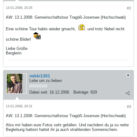
13.01.2008, 20:25
#2
AW: 13.1.2008: Gemeinschaftstour Tragöß-Josersee (Hochschwab)
Eine schöne Tour habts wieder gmacht,
und trotz Nebel recht
schöne Bilder!
Liebe Grüße
Berglerin
mikki1301
Lebe um zu lieben
Dabei seit:
16.12.2006
Beiträge:
829
13.01.2008, 20:31
#3
AW: 13.1.2008: Gemeinschaftstour Tragöß-Josersee (Hochschwab)
Also mir haben eure Fotos sehr gefallen. Und nachdem du ja so nette
Begleitung hattest hattet ihr ja auch strahlenden Sonnenschein.