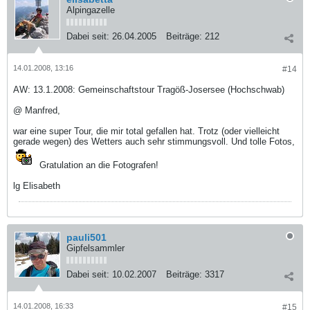
Alpingazelle
Dabei seit:
26.04.2005
Beiträge:
212
14.01.2008, 13:16
#14
AW: 13.1.2008: Gemeinschaftstour Tragöß-Josersee (Hochschwab)
@ Manfred,
war eine super Tour, die mir total gefallen hat. Trotz (oder vielleicht
gerade wegen) des Wetters auch sehr stimmungsvoll. Und tolle Fotos,
Gratulation an die Fotografen!
lg Elisabeth
pauli501
Gipfelsammler
Dabei seit:
10.02.2007
Beiträge:
3317
14.01.2008, 16:33
#15