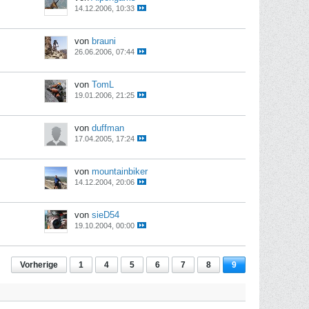
14.12.2006, 10:33
von
brauni
26.06.2006, 07:44
von
TomL
19.01.2006, 21:25
von
duffman
17.04.2005, 17:24
von
mountainbiker
14.12.2004, 20:06
von
sieD54
19.10.2004, 00:00
Vorherige
1
4
5
6
7
8
9