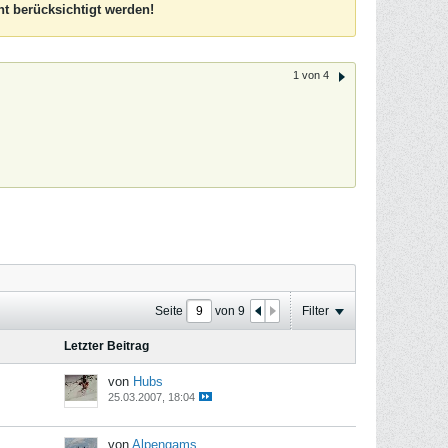
t berücksichtigt werden!
1 von 4
Seite
von
9
Filter
Letzter Beitrag
von
Hubs
25.03.2007, 18:04
von
Alpengams