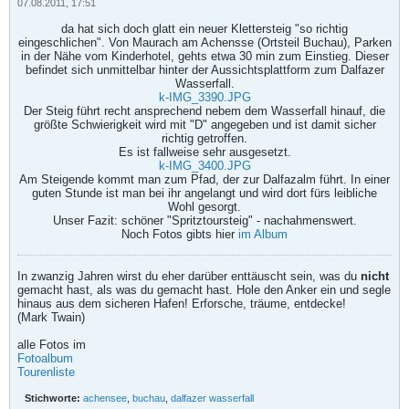
07.08.2011, 17:51
da hat sich doch glatt ein neuer Klettersteig "so richtig
eingeschlichen". Von Maurach am Achensse (Ortsteil Buchau), Parken
in der Nähe vom Kinderhotel, gehts etwa 30 min zum Einstieg. Dieser
befindet sich unmittelbar hinter der Aussichtsplattform zum Dalfazer
Wasserfall.
k-IMG_3390.JPG
Der Steig führt recht ansprechend nebem dem Wasserfall hinauf, die
größte Schwierigkeit wird mit "D" angegeben und ist damit sicher
richtig getroffen.
Es ist fallweise sehr ausgesetzt.
k-IMG_3400.JPG
Am Steigende kommt man zum Pfad, der zur Dalfazalm führt. In einer
guten Stunde ist man bei ihr angelangt und wird dort fürs leibliche
Wohl gesorgt.
Unser Fazit: schöner "Spritztoursteig" - nachahmenswert.
Noch Fotos gibts hier
im Album
In zwanzig Jahren wirst du eher darüber enttäuscht sein, was du
nicht
gemacht hast, als was du gemacht hast. Hole den Anker ein und segle
hinaus aus dem sicheren Hafen! Erforsche, träume, entdecke!
(Mark Twain)
alle Fotos im
Fotoalbum
Tourenliste
Stichworte:
achensee
,
buchau
,
dalfazer wasserfall