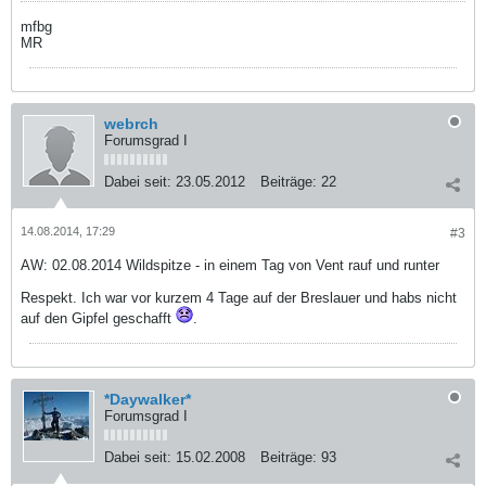
mfbg
MR
webrch
Forumsgrad I
Dabei seit:
23.05.2012
Beiträge:
22
14.08.2014, 17:29
#3
AW: 02.08.2014 Wildspitze - in einem Tag von Vent rauf und runter
Respekt. Ich war vor kurzem 4 Tage auf der Breslauer und habs nicht
auf den Gipfel geschafft
.
*Daywalker*
Forumsgrad I
Dabei seit:
15.02.2008
Beiträge:
93