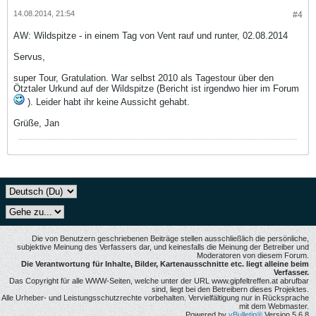
14.08.2014, 21:54
#4
AW: Wildspitze - in einem Tag von Vent rauf und runter, 02.08.2014
Servus,
super Tour, Gratulation. War selbst 2010 als Tagestour über den
Ötztaler Urkund auf der Wildspitze (Bericht ist irgendwo hier im Forum
). Leider habt ihr keine Aussicht gehabt.
Grüße, Jan
Die von Benutzern geschriebenen Beiträge stellen ausschließlich die persönliche,
subjektive Meinung des Verfassers dar, und keinesfalls die Meinung der Betreiber und
Moderatoren von diesem Forum.
Die Verantwortung für Inhalte, Bilder, Kartenausschnitte etc. liegt alleine beim
Verfasser.
Das Copyright für alle WWW-Seiten, welche unter der URL www.gipfeltreffen.at abrufbar
sind, liegt bei den Betreibern dieses Projektes.
Alle Urheber- und Leistungsschutzrechte vorbehalten. Vervielfältigung nur in Rücksprache
mit dem Webmaster.
Powered by
vBulletin®
Version 5.6.8