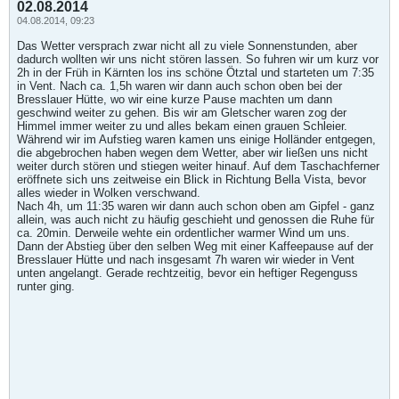
02.08.2014
04.08.2014, 09:23
Das Wetter versprach zwar nicht all zu viele Sonnenstunden, aber
dadurch wollten wir uns nicht stören lassen. So fuhren wir um kurz vor
2h in der Früh in Kärnten los ins schöne Ötztal und starteten um 7:35
in Vent. Nach ca. 1,5h waren wir dann auch schon oben bei der
Bresslauer Hütte, wo wir eine kurze Pause machten um dann
geschwind weiter zu gehen. Bis wir am Gletscher waren zog der
Himmel immer weiter zu und alles bekam einen grauen Schleier.
Während wir im Aufstieg waren kamen uns einige Holländer entgegen,
die abgebrochen haben wegen dem Wetter, aber wir ließen uns nicht
weiter durch stören und stiegen weiter hinauf. Auf dem Taschachferner
eröffnete sich uns zeitweise ein Blick in Richtung Bella Vista, bevor
alles wieder in Wolken verschwand.
Nach 4h, um 11:35 waren wir dann auch schon oben am Gipfel - ganz
allein, was auch nicht zu häufig geschieht und genossen die Ruhe für
ca. 20min. Derweile wehte ein ordentlicher warmer Wind um uns.
Dann der Abstieg über den selben Weg mit einer Kaffeepause auf der
Bresslauer Hütte und nach insgesamt 7h waren wir wieder in Vent
unten angelangt. Gerade rechtzeitig, bevor ein heftiger Regenguss
runter ging.