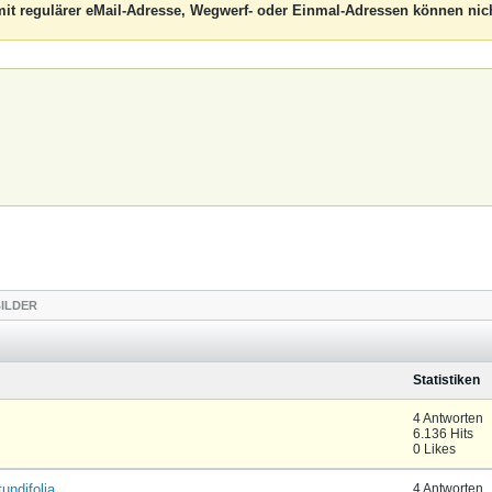
it regulärer eMail-Adresse, Wegwerf- oder Einmal-Adressen können nich
ILDER
Statistiken
4 Antworten
6.136 Hits
0 Likes
undifolia
4 Antworten