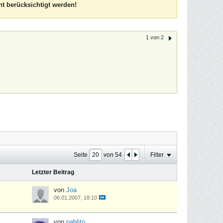
t berücksichtigt werden!
1 von 2
Seite
von
54
Filter
Letzter Beitrag
von
Joa
06.01.2007, 18:10
von
pablito