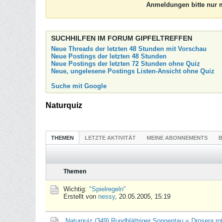
Anmeldungen bitte nur m
SUCHHILFEN IM FORUM GIPFELTREFFEN
Neue Threads der letzten 48 Stunden mit Vorschau
Neue Postings der letzten 48 Stunden
Neue Postings der letzten 72 Stunden ohne Quiz
Neue, ungelesene Postings Listen-Ansicht ohne Quiz
Suche mit Google
Naturquiz
THEMEN
LETZTE AKTIVITÄT
MEINE ABONNEMENTS
B
Themen
Wichtig:
"Spielregeln"
Erstellt von
nessy
,
20.05.2005, 15:19
Naturquiz (349) Rundblättriger Sonnentau = Drosera rot