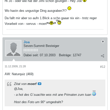
Hi Jo - oder wie hat der Jimi schon gsungen - Hey Joe
Wo hastn des ungustige Ding ausgraben?!?
Da fallt mir aber so aufn 1.Blick a scho gaaar nix ein - trotz reger
Vorarbeit von - servus - moerf
Joa
Seven-Summit Besteiger
Dabei seit:
07.10.2003
Beiträge:
12747
11.12.2009, 21:28
#12
AW: Naturquiz (469)
Zitat von
moerf
@Joa,
- a hot des G´suachte wos mit ane Primaten zum tuan
Host des Foto um 90° umgedraht?