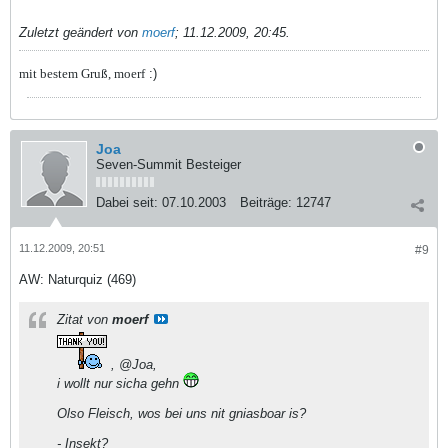
Zuletzt geändert von
moerf
;
11.12.2009, 20:45
.
mit bestem Gruß, moerf
:)
Joa
Seven-Summit Besteiger
Dabei seit:
07.10.2003
Beiträge:
12747
11.12.2009, 20:51
#9
AW: Naturquiz (469)
Zitat von
moerf
, @Joa,
i wollt nur sicha gehn
Olso Fleisch, wos bei uns nit gniasboar is?
- Insekt?