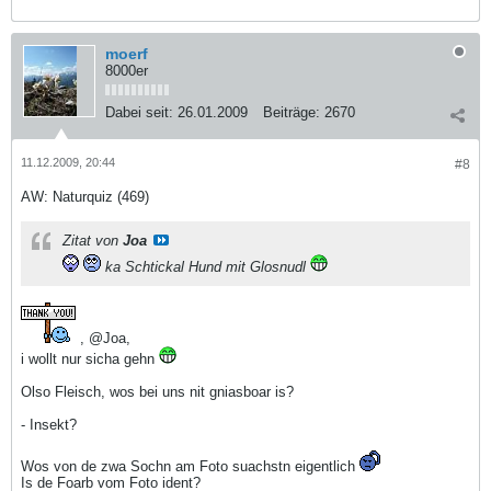
moerf
8000er
Dabei seit:
26.01.2009
Beiträge:
2670
11.12.2009, 20:44
#8
AW: Naturquiz (469)
Zitat von
Joa
ka Schtickal Hund mit Glosnudl
, @Joa,
i wollt nur sicha gehn
Olso Fleisch, wos bei uns nit gniasboar is?
- Insekt?
Wos von de zwa Sochn am Foto suachstn eigentlich
Is de Foarb vom Foto ident?