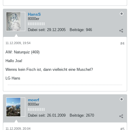
HansS
8000er
Dabei seit:
29.12.2005
Beiträge:
946
11.12.2009, 19:54
#4
AW: Naturquiz (469)
Hallo Joa!
Wenns kein Fisch ist, dann vielleicht eine Muschel?
LG Hans
moerf
8000er
Dabei seit:
26.01.2009
Beiträge:
2670
11.12.2009, 20:04
#5