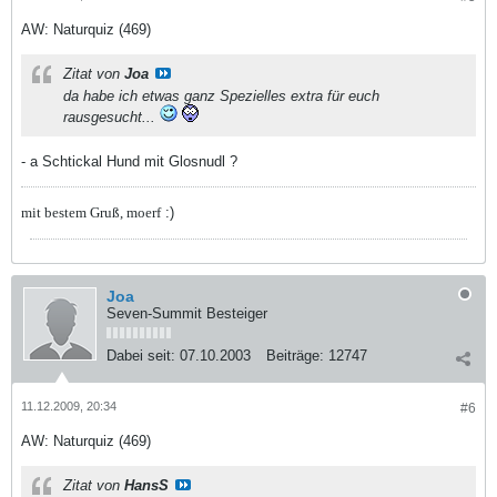
AW: Naturquiz (469)
Zitat von
Joa
da habe ich etwas ganz Spezielles extra für euch
rausgesucht...
- a Schtickal Hund mit Glosnudl ?
mit bestem Gruß, moerf
:)
Joa
Seven-Summit Besteiger
Dabei seit:
07.10.2003
Beiträge:
12747
11.12.2009, 20:34
#6
AW: Naturquiz (469)
Zitat von
HansS