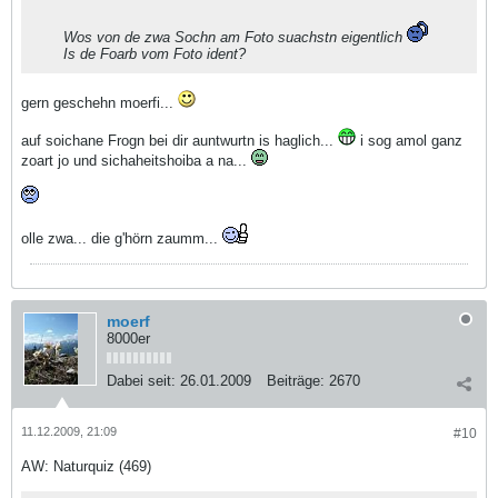
Wos von de zwa Sochn am Foto suachstn eigentlich
Is de Foarb vom Foto ident?
gern geschehn moerfi...
auf soichane Frogn bei dir auntwurtn is haglich...
i sog amol ganz
zoart jo und sichaheitshoiba a na...
olle zwa... die g'hörn zaumm...
moerf
8000er
Dabei seit:
26.01.2009
Beiträge:
2670
11.12.2009, 21:09
#10
AW: Naturquiz (469)