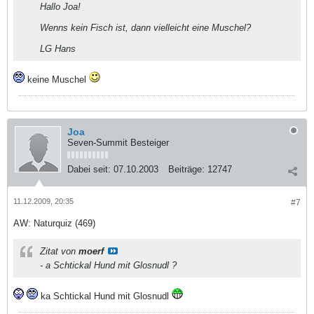
Hallo Joa!
Wenns kein Fisch ist, dann vielleicht eine Muschel?
LG Hans
keine Muschel
Joa
Seven-Summit Besteiger
Dabei seit:
07.10.2003
Beiträge:
12747
11.12.2009, 20:35
#7
AW: Naturquiz (469)
Zitat von
moerf
- a Schtickal Hund mit Glosnudl ?
ka Schtickal Hund mit Glosnudl