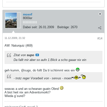
moerf
8000er
Dabei seit:
26.01.2009
Beiträge:
2670
11.12.2009, 21:32
#14
AW: Naturquiz (469)
Zitat von
supo
Da fallt mir aber so aufn 1.Blick a scho gaaar nix ein
geh kumm, @sugo, do follt Da b´schtimmt wos ein
- trotz reger Vorarbeit von - servus - moerf
seavas a und an scheanan guatn Obnd
A bist heit nix am Adventsmorkt?
Wieda g´sund?
mit bestem Gruß, moerf
:)