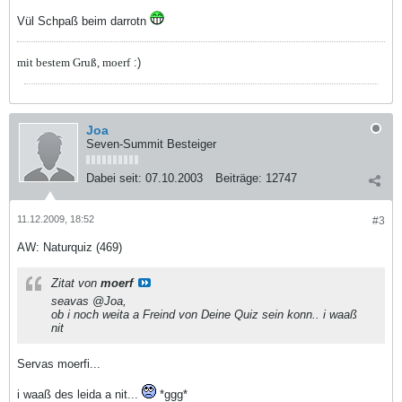
Vül Schpaß beim darrotn
mit bestem Gruß, moerf
:)
Joa
Seven-Summit Besteiger
Dabei seit:
07.10.2003
Beiträge:
12747
11.12.2009, 18:52
#3
AW: Naturquiz (469)
Zitat von
moerf
seavas @Joa,
ob i noch weita a Freind von
Deine
Quiz sein konn.. i waaß
nit
Servas moerfi...
i waaß des leida a nit...
*ggg*