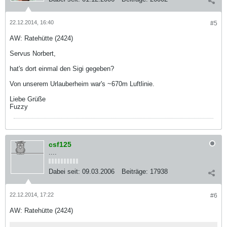
22.12.2014, 16:40
#5
AW: Ratehütte (2424)
Servus Norbert,
hat's dort einmal den Sigi gegeben?
Von unserem Urlauberheim war's ~670m Luftlinie.
Liebe Grüße
Fuzzy
csf125
....
Dabei seit:
09.03.2006
Beiträge:
17938
22.12.2014, 17:22
#6
AW: Ratehütte (2424)