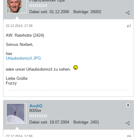
Praktizierender Opa
Dabei seit:
01.12.2006
Beiträge:
26002
22.12.2014, 17:39
#7
AW: Ratehütte (2424)
Servus Norbert,
hier
Urlaubsdomizil.JPG
wäre unser Urlaubsdomizil zu sehen.
Liebe Grüße
Fuzzy
AndiG
8000er
Dabei seit:
19.07.2004
Beiträge:
2401
22.12.2014, 17:58
#8