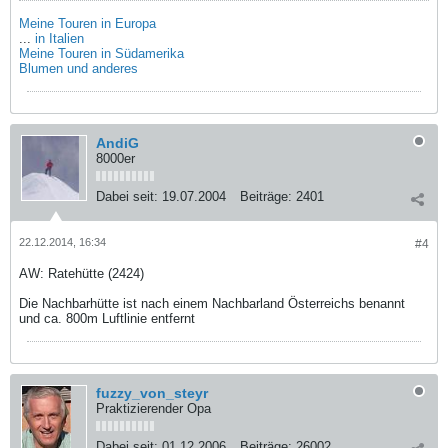
Meine Touren in Europa
...
in Italien
Meine Touren in Südamerika
Blumen und anderes
AndiG
8000er
Dabei seit:
19.07.2004
Beiträge:
2401
22.12.2014, 16:34
#4
AW: Ratehütte (2424)
Die Nachbarhütte ist nach einem Nachbarland Österreichs benannt
und ca. 800m Luftlinie entfernt
fuzzy_von_steyr
Praktizierender Opa
Dabei seit:
01.12.2006
Beiträge:
26002