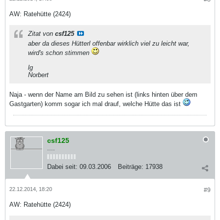
AW: Ratehütte (2424)
Zitat von
csf125
aber da dieses Hütterl offenbar wirklich viel zu leicht war,
wird's schon stimmen
lg
Norbert
Naja - wenn der Name am Bild zu sehen ist (links hinten über dem
Gastgarten) komm sogar ich mal drauf, welche Hütte das ist
csf125
....
Dabei seit:
09.03.2006
Beiträge:
17938
22.12.2014, 18:20
#9
AW: Ratehütte (2424)