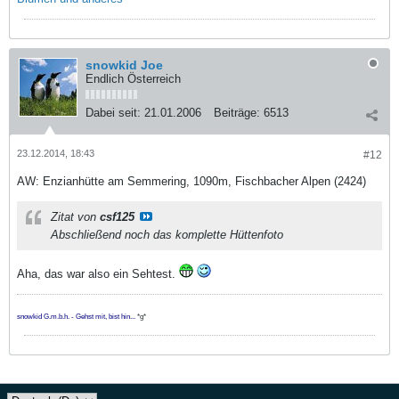
snowkid Joe
Endlich Österreich
Dabei seit:
21.01.2006
Beiträge:
6513
23.12.2014, 18:43
#12
AW: Enzianhütte am Semmering, 1090m, Fischbacher Alpen (2424)
Zitat von
csf125
Abschließend noch das komplette Hüttenfoto
Aha, das war also ein Sehtest.
snowkid G.m.b.h. - Gehst mit, bist hin...
*g*