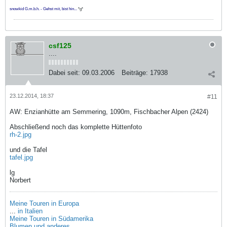
snowkid G.m.b.h. - Gehst mit, bist hin...
*g*
csf125
....
Dabei seit:
09.03.2006
Beiträge:
17938
23.12.2014, 18:37
#11
AW: Enzianhütte am Semmering, 1090m, Fischbacher Alpen (2424)
Abschließend noch das komplette Hüttenfoto
rh-2.jpg
und die Tafel
tafel.jpg
lg
Norbert
Meine Touren in Europa
...
in Italien
Meine Touren in Südamerika
Blumen und anderes