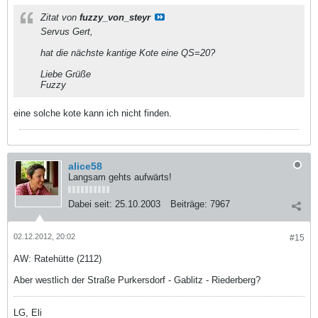
Zitat von
fuzzy_von_steyr
Servus Gert,
hat die nächste kantige Kote eine QS=20?
Liebe Grüße
Fuzzy
eine solche kote kann ich nicht finden.
alice58
Langsam gehts aufwärts!
Dabei seit:
25.10.2003
Beiträge:
7967
02.12.2012, 20:02
#15
AW: Ratehütte (2112)
Aber westlich der Straße Purkersdorf - Gablitz - Riederberg?
LG, Eli