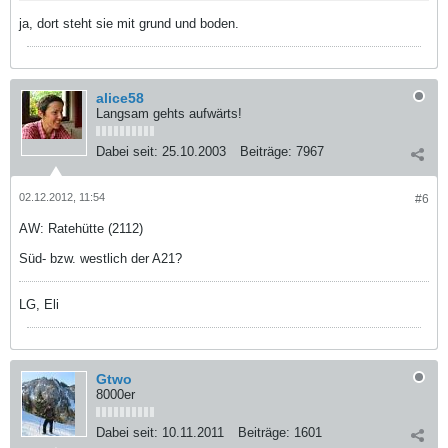
ja, dort steht sie mit grund und boden.
alice58
Langsam gehts aufwärts!
Dabei seit:
25.10.2003
Beiträge:
7967
02.12.2012, 11:54
#6
AW: Ratehütte (2112)
Süd- bzw. westlich der A21?
LG, Eli
Gtwo
8000er
Dabei seit:
10.11.2011
Beiträge:
1601