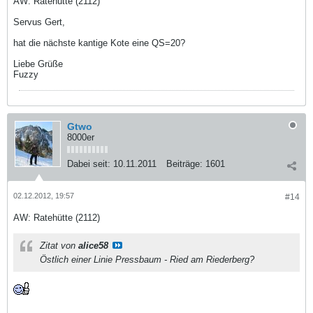
AW: Ratehütte (2112)
Servus Gert,
hat die nächste kantige Kote eine QS=20?
Liebe Grüße
Fuzzy
Gtwo
8000er
Dabei seit:
10.11.2011
Beiträge:
1601
02.12.2012, 19:57
#14
AW: Ratehütte (2112)
Zitat von
alice58
Östlich einer Linie Pressbaum - Ried am Riederberg?