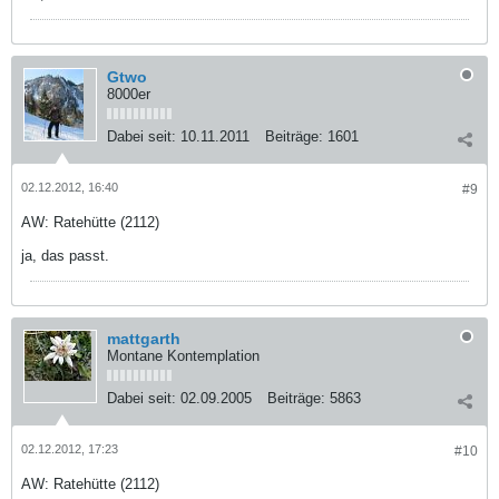
Gtwo
8000er
Dabei seit:
10.11.2011
Beiträge:
1601
02.12.2012, 16:40
#9
AW: Ratehütte (2112)
ja, das passt.
mattgarth
Montane Kontemplation
Dabei seit:
02.09.2005
Beiträge:
5863
02.12.2012, 17:23
#10
AW: Ratehütte (2112)