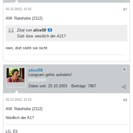
02.12.2012, 12:31
#7
AW: Ratehütte (2112)
Zitat von
alice58
Süd- bzw. westlich der A21?
nein, dort steht sie nicht.
alice58
Langsam gehts aufwärts!
Dabei seit:
25.10.2003
Beiträge:
7967
02.12.2012, 13:15
#8
AW: Ratehütte (2112)
Nördlich der A1?
LG, Eli