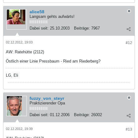
alice58
Langsam gehts aufwärts!
Dabei seit:
25.10.2003
Beiträge:
7967
02.12.2012, 19:03
#12
AW: Ratehütte (2112)
Östlich einer Linie Pressbaum - Ried am Riederberg?
LG, Eli
fuzzy_von_steyr
Praktizierender Opa
Dabei seit:
01.12.2006
Beiträge:
26002
02.12.2012, 19:39
#13