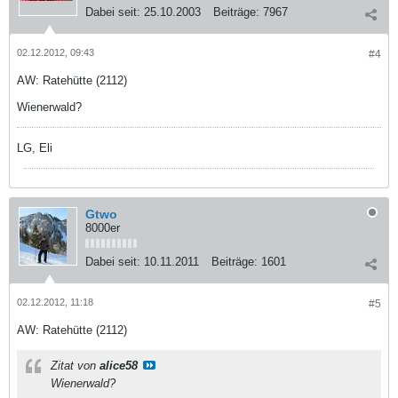
Dabei seit:
25.10.2003
Beiträge:
7967
02.12.2012, 09:43
#4
AW: Ratehütte (2112)
Wienerwald?
LG, Eli
Gtwo
8000er
Dabei seit:
10.11.2011
Beiträge:
1601
02.12.2012, 11:18
#5
AW: Ratehütte (2112)
Zitat von
alice58
Wienerwald?