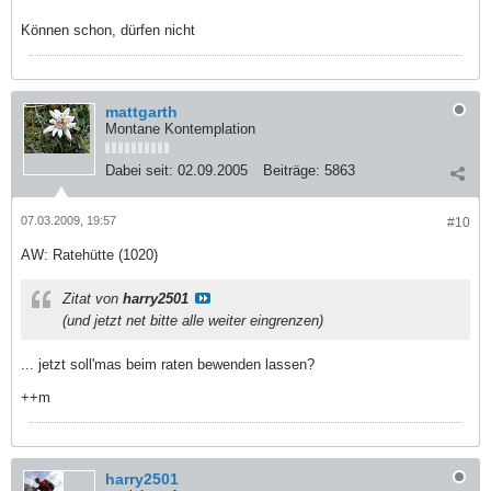
Können schon, dürfen nicht
mattgarth
Montane Kontemplation
Dabei seit:
02.09.2005
Beiträge:
5863
07.03.2009, 19:57
#10
AW: Ratehütte (1020)
Zitat von
harry2501
(und jetzt net bitte alle weiter eingrenzen)
... jetzt soll'mas beim raten bewenden lassen?
++m
harry2501