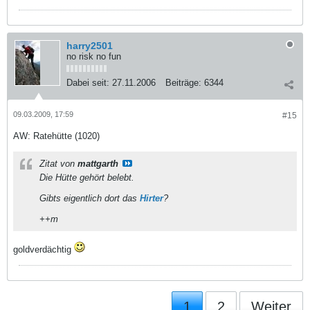
harry2501
no risk no fun
Dabei seit:
27.11.2006
Beiträge:
6344
09.03.2009, 17:59
#15
AW: Ratehütte (1020)
Zitat von
mattgarth
Die Hütte gehört belebt.
Gibts eigentlich dort das
Hirter
?
++m
goldverdächtig
1
2
Weiter