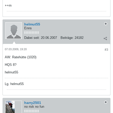
++m
helmut55
Enns
Dabei seit:
20.06.2007
Beiträge:
24182
07.03.2009, 19:20
#3
AW: Ratehütte (1020)
HQS 8?
helmut55
Lg. helmut55
harry2501
no risk no fun