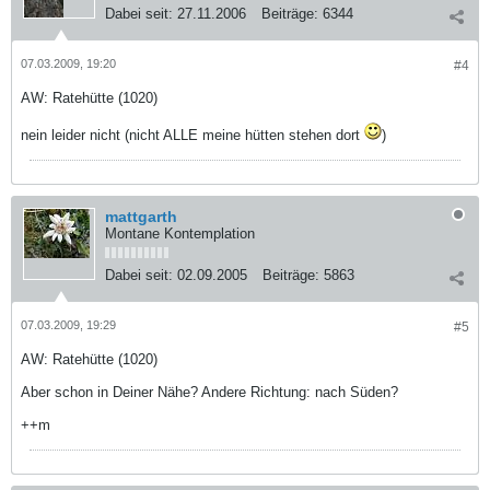
Dabei seit:
27.11.2006
Beiträge:
6344
07.03.2009, 19:20
#4
AW: Ratehütte (1020)
nein leider nicht (nicht ALLE meine hütten stehen dort
)
mattgarth
Montane Kontemplation
Dabei seit:
02.09.2005
Beiträge:
5863
07.03.2009, 19:29
#5
AW: Ratehütte (1020)
Aber schon in Deiner Nähe? Andere Richtung: nach Süden?
++m