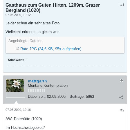
Gasthaus zum Guten Hirten, 1209m, Grazer
#1
Bergland (1020)
07.03.2009, 19:12
Leider schon ein sehr altes Foto
Vielleicht erkennts ja gleich wer
Angehängte Dateien
Rate.JPG
(24,6 KB, 95x aufgerufen)
Stichworte:
-
mattgarth
Montane Kontemplation
Dabei seit:
02.09.2005
Beiträge:
5863
07.03.2009, 19:16
#2
AW: Ratehütte (1020)
Im Hochschwabgebiet?