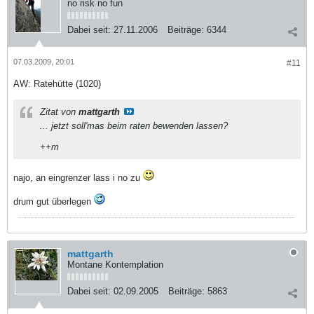
no risk no fun
Dabei seit:
27.11.2006
Beiträge:
6344
07.03.2009, 20:01
#11
AW: Ratehütte (1020)
Zitat von
mattgarth
... jetzt soll'mas beim raten bewenden lassen?
++m
najo, an eingrenzer lass i no zu
drum gut überlegen
mattgarth
Montane Kontemplation
Dabei seit:
02.09.2005
Beiträge:
5863