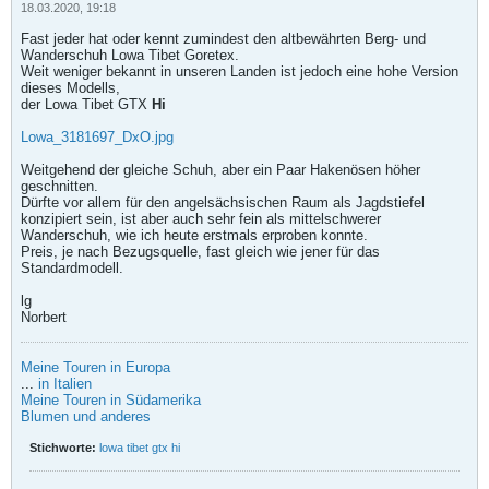
18.03.2020, 19:18
Fast jeder hat oder kennt zumindest den altbewährten Berg- und
Wanderschuh Lowa Tibet Goretex.
Weit weniger bekannt in unseren Landen ist jedoch eine hohe Version
dieses Modells,
der Lowa Tibet GTX
Hi
Lowa_3181697_DxO.jpg
Weitgehend der gleiche Schuh, aber ein Paar Hakenösen höher
geschnitten.
Dürfte vor allem für den angelsächsischen Raum als Jagdstiefel
konzipiert sein, ist aber auch sehr fein als mittelschwerer
Wanderschuh, wie ich heute erstmals erproben konnte.
Preis, je nach Bezugsquelle, fast gleich wie jener für das
Standardmodell.
lg
Norbert
Meine Touren in Europa
...
in Italien
Meine Touren in Südamerika
Blumen und anderes
Stichworte:
lowa tibet gtx hi