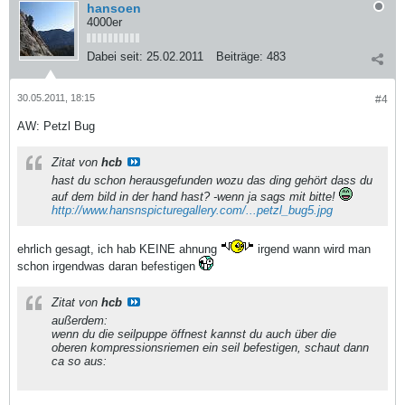
hansoen
4000er
Dabei seit:
25.02.2011
Beiträge:
483
30.05.2011, 18:15
#4
AW: Petzl Bug
Zitat von
hcb
hast du schon herausgefunden wozu das ding gehört dass du
auf dem bild in der hand hast? -wenn ja sags mit bitte!
http://www.hansnspicturegallery.com/...petzl_bug5.jpg
ehrlich gesagt, ich hab KEINE ahnung
irgend wann wird man
schon irgendwas daran befestigen
Zitat von
hcb
außerdem:
wenn du die seilpuppe öffnest kannst du auch über die
oberen kompressionsriemen ein seil befestigen, schaut dann
ca so aus: