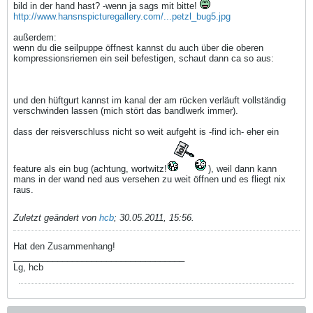
bild in der hand hast? -wenn ja sags mit bitte!
http://www.hansnspicturegallery.com/...petzl_bug5.jpg
außerdem:
wenn du die seilpuppe öffnest kannst du auch über die oberen
kompressionsriemen ein seil befestigen, schaut dann ca so aus:
und den hüftgurt kannst im kanal der am rücken verläuft vollständig
verschwinden lassen (mich stört das bandlwerk immer).
dass der reisverschluss nicht so weit aufgeht is -find ich- eher ein
feature als ein bug (achtung, wortwitz!
), weil dann kann
mans in der wand ned aus versehen zu weit öffnen und es fliegt nix
raus.
Zuletzt geändert von
hcb
;
30.05.2011, 15:56
.
Hat den Zusammenhang!
___________________________________
Lg, hcb