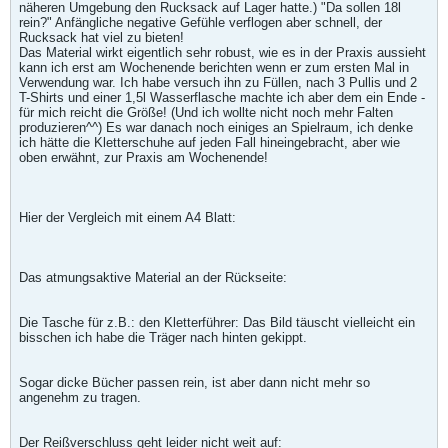
näheren Umgebung den Rucksack auf Lager hatte.) "Da sollen 18l
rein?" Anfängliche negative Gefühle verflogen aber schnell, der
Rucksack hat viel zu bieten!
Das Material wirkt eigentlich sehr robust, wie es in der Praxis aussieht
kann ich erst am Wochenende berichten wenn er zum ersten Mal in
Verwendung war. Ich habe versuch ihn zu Füllen, nach 3 Pullis und 2
T-Shirts und einer 1,5l Wasserflasche machte ich aber dem ein Ende -
für mich reicht die Größe! (Und ich wollte nicht noch mehr Falten
produzieren^^) Es war danach noch einiges an Spielraum, ich denke
ich hätte die Kletterschuhe auf jeden Fall hineingebracht, aber wie
oben erwähnt, zur Praxis am Wochenende!
Hier der Vergleich mit einem A4 Blatt:
Das atmungsaktive Material an der Rückseite:
Die Tasche für z.B.: den Kletterführer: Das Bild täuscht vielleicht ein
bisschen ich habe die Träger nach hinten gekippt.
Sogar dicke Bücher passen rein, ist aber dann nicht mehr so
angenehm zu tragen.
Der Reißverschluss geht leider nicht weit auf: