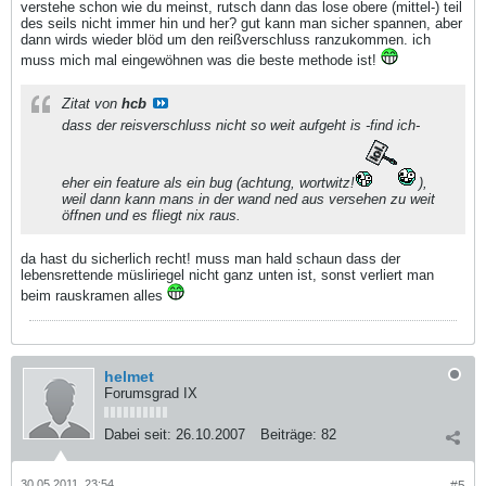
verstehe schon wie du meinst, rutsch dann das lose obere (mittel-) teil
des seils nicht immer hin und her? gut kann man sicher spannen, aber
dann wirds wieder blöd um den reißverschluss ranzukommen. ich
muss mich mal eingewöhnen was die beste methode ist!
Zitat von
hcb
dass der reisverschluss nicht so weit aufgeht is -find ich-
eher ein feature als ein bug (achtung, wortwitz!
),
weil dann kann mans in der wand ned aus versehen zu weit
öffnen und es fliegt nix raus.
da hast du sicherlich recht! muss man hald schaun dass der
lebensrettende müsliriegel nicht ganz unten ist, sonst verliert man
beim rauskramen alles
helmet
Forumsgrad IX
Dabei seit:
26.10.2007
Beiträge:
82
30.05.2011, 23:54