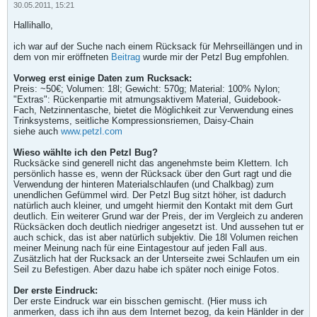
30.05.2011, 15:21
Hallihallo,
ich war auf der Suche nach einem Rücksack für Mehrseillängen und in
dem von mir eröffneten
Beitrag
wurde mir der Petzl Bug empfohlen.
Vorweg erst einige Daten zum Rucksack:
Preis: ~50€; Volumen: 18l; Gewicht: 570g; Material: 100% Nylon;
"Extras": Rückenpartie mit atmungsaktivem Material, Guidebook-
Fach, Netzinnentasche, bietet die Möglichkeit zur Verwendung eines
Trinksystems, seitliche Kompressionsriemen, Daisy-Chain
siehe auch
www.petzl.com
Wieso wählte ich den Petzl Bug?
Rucksäcke sind generell nicht das angenehmste beim Klettern. Ich
persönlich hasse es, wenn der Rücksack über den Gurt ragt und die
Verwendung der hinteren Materialschlaufen (und Chalkbag) zum
unendlichen Gefümmel wird. Der Petzl Bug sitzt höher, ist dadurch
natürlich auch kleiner, und umgeht hiermit den Kontakt mit dem Gurt
deutlich. Ein weiterer Grund war der Preis, der im Vergleich zu anderen
Rücksäcken doch deutlich niedriger angesetzt ist. Und aussehen tut er
auch schick, das ist aber natürlich subjektiv. Die 18l Volumen reichen
meiner Meinung nach für eine Eintagestour auf jeden Fall aus.
Zusätzlich hat der Rucksack an der Unterseite zwei Schlaufen um ein
Seil zu Befestigen. Aber dazu habe ich später noch einige Fotos.
Der erste Eindruck:
Der erste Eindruck war ein bisschen gemischt. (Hier muss ich
anmerken, dass ich ihn aus dem Internet bezog, da kein Hänlder in der