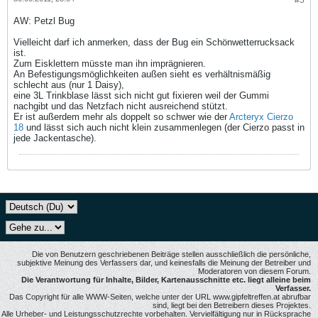
#5
AW: Petzl Bug
Vielleicht darf ich anmerken, dass der Bug ein Schönwetterrucksack
ist.
Zum Eisklettern müsste man ihn imprägnieren.
An Befestigungsmöglichkeiten außen sieht es verhältnismäßig
schlecht aus (nur 1 Daisy),
eine 3L Trinkblase lässt sich nicht gut fixieren weil der Gummi
nachgibt und das Netzfach nicht ausreichend stützt.
Er ist außerdem mehr als doppelt so schwer wie der
Arcteryx Cierzo
18
und lässt sich auch nicht klein zusammenlegen (der Cierzo passt in
jede Jackentasche).
Die von Benutzern geschriebenen Beiträge stellen ausschließlich die persönliche,
subjektive Meinung des Verfassers dar, und keinesfalls die Meinung der Betreiber und
Moderatoren von diesem Forum.
Die Verantwortung für Inhalte, Bilder, Kartenausschnitte etc. liegt alleine beim
Verfasser.
Das Copyright für alle WWW-Seiten, welche unter der URL www.gipfeltreffen.at abrufbar
sind, liegt bei den Betreibern dieses Projektes.
Alle Urheber- und Leistungsschutzrechte vorbehalten. Vervielfältigung nur in Rücksprache