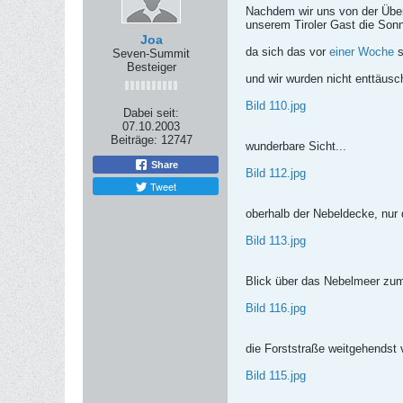
Nachdem wir uns von der Üb
unserem Tiroler Gast die Son
Joa
da sich das vor
einer Woche
s
Seven-Summit
Besteiger
und wir wurden nicht enttäusc
Bild 110.jpg
Dabei seit:
07.10.2003
Beiträge:
12747
wunderbare Sicht...
Share
Bild 112.jpg
Tweet
oberhalb der Nebeldecke, nur
Bild 113.jpg
Blick über das Nebelmeer zu
Bild 116.jpg
die Forststraße weitgehendst
Bild 115.jpg