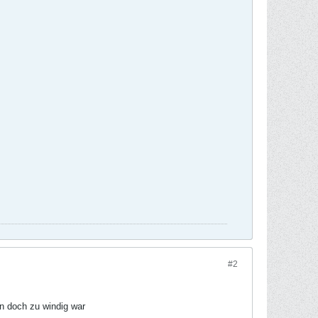
#2
en doch zu windig war