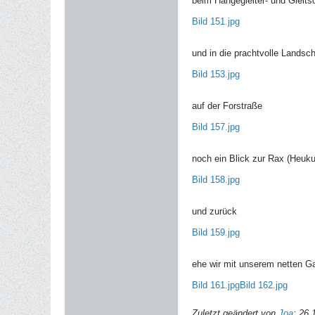
beim Hängegleiter- und Gleitsc
Bild 151.jpg
und in die prachtvolle Landsch
Bild 153.jpg
auf der Forstraße
Bild 157.jpg
noch ein Blick zur Rax (Heuk
Bild 158.jpg
und zurück
Bild 159.jpg
ehe wir mit unserem netten G
Bild 161.jpg
Bild 162.jpg
Zuletzt geändert von
Joa
;
26.