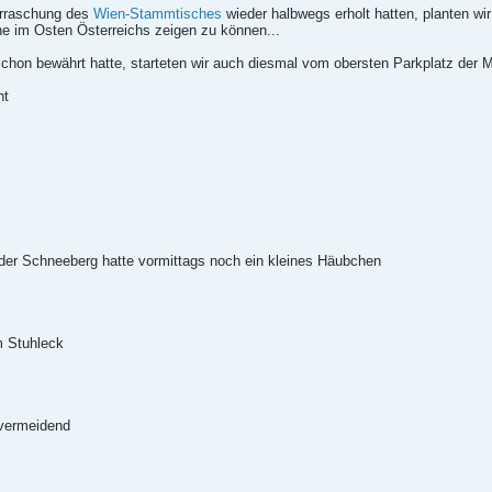
erraschung des
Wien-Stammtisches
wieder halbwegs erholt hatten, planten w
ne im Osten Österreichs zeigen zu können...
chon bewährt hatte, starteten wir auch diesmal vom obersten Parkplatz der M
ht
 der Schneeberg hatte vormittags noch ein kleines Häubchen
m Stuhleck
 vermeidend