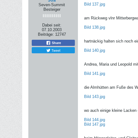
Joa
Bild 137.jpg
Seven-Summit
Besteiger
am Rückweg vlnr Mitterbergw
Dabei seit:
Bild 138.jpg
07.10.2003
Beiträge:
12747
hartnäckig halten sich noch e
Share
Tweet
Bild 140.jpg
Andrea, Maria und Leopold mi
Bild 141.jpg
die Almhütten am Fuße des W
Bild 143.jpg
wo auch einige kleine Lacken
Bild 144.jpg
Bild 147.jpg