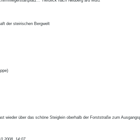
hirmfliegerstartplatz... Tiefblick nach Neuberg a/d Mürz
aft der steirischen Bergwelt
uppe)
ast wieder über das schöne Steiglein oberhalb der Forststraße zum Ausgangsp
10.2008, 14:07
.