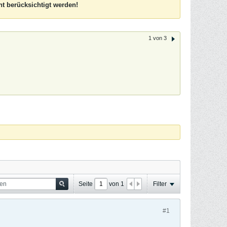
t berücksichtigt werden!
1 von 3
Seite
von
1
Filter
#1