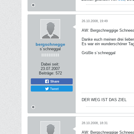
26.10.2008, 19:49
AW: Bergschneggige Schneeal
Danke euch meinen drei lieben
Es war ein wunderschöner Tag
bergschnegge
s´schneggal
Grüßle s´schneggal
Dabei seit:
23.07.2007
Beiträge:
572
Share
Tweet
DER WEG IST DAS ZIEL
28.10.2008, 18:31
AW: Bergschneggige Schneeal