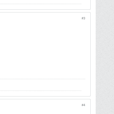
#3
#4