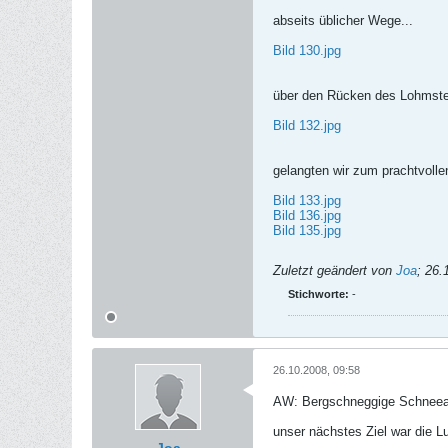
abseits üblicher Wege...
Bild 130.jpg
über den Rücken des Lohmste
Bild 132.jpg
gelangten wir zum prachtvoll
Bild 133.jpg
Bild 136.jpg
Bild 135.jpg
Zuletzt geändert von
Joa
;
26.
Stichworte:
-
26.10.2008, 09:58
AW: Bergschneggige Schneeal
unser nächstes Ziel war die L