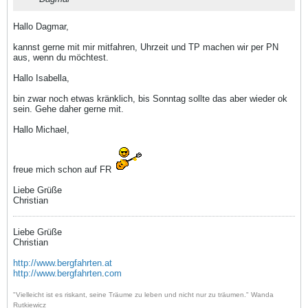
Hallo Dagmar,
kannst gerne mit mir mitfahren, Uhrzeit und TP machen wir per PN
aus, wenn du möchtest.
Hallo Isabella,
bin zwar noch etwas kränklich, bis Sonntag sollte das aber wieder ok
sein. Gehe daher gerne mit.
Hallo Michael,
freue mich schon auf FR
Liebe Grüße
Christian
Liebe Grüße
Christian
http://www.bergfahrten.at
http://www.bergfahrten
.
com
"Vielleicht ist es riskant, seine Träume zu leben und nicht nur zu träumen." Wanda
Rutkiewicz