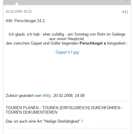
20.02.2008, 00:22
#11
AW: Perschkogel 24.2.
Ich glaub, ich hab - eher zufällig - am Sonntag von Rohr im Gebirge
aus unser Hauptziel,
den zwischen Gippel und Göller liegenden
Perschkogel
x
fotografiert :
Gippel h f.jpg
Zuletzt geändert von
Willy
;
20.02.2008, 14:08
.
TOUREN PLANEN - TOUREN (ERFOLGREICH) DURCHFÜHREN -
TOUREN DOKUMENTIEREN
Das ist auch eine Art "Heilige Dreifaltigkeit" !