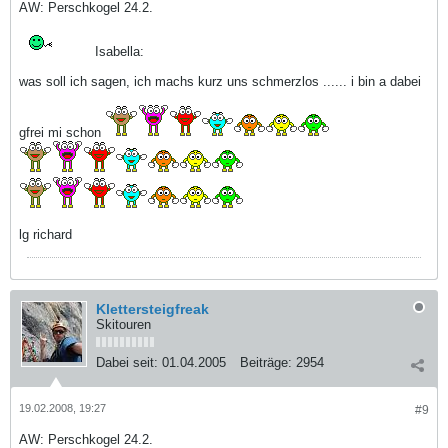
AW: Perschkogel 24.2.
Isabella:
was soll ich sagen, ich machs kurz uns schmerzlos ...... i bin a dabei
gfrei mi schon
lg richard
Klettersteigfreak
Skitouren
Dabei seit:
01.04.2005
Beiträge:
2954
19.02.2008, 19:27
#9
AW: Perschkogel 24.2.