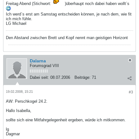
Freitag Abend (Stichwort:
)überhaupt noch dabei haben wollt`s
Ich werd`s erst am Samstag entscheiden können, je nach dem, wie fit
ich mich fühle.
LG Michael
Den Abstand zwischen Brett und Kopf nennt man geistigen Horizont
Dalarna
Forumsgrad VIII
Dabei seit:
08.07.2006
Beiträge:
71
19.02.2008, 15:21
#3
AW: Perschkogel 24.2.
Hallo Isabella,
sollte sich eine Mitfahrgelegenheit ergeben, würde ich mitkommen.
lg
Dagmar