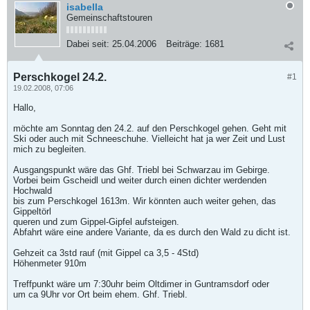
isabella
Gemeinschaftstouren
Dabei seit:
25.04.2006
Beiträge:
1681
Perschkogel 24.2.
#1
19.02.2008, 07:06
Hallo,
möchte am Sonntag den 24.2. auf den Perschkogel gehen. Geht mit
Ski oder auch mit Schneeschuhe. Vielleicht hat ja wer Zeit und Lust
mich zu begleiten.
Ausgangspunkt wäre das Ghf. Triebl bei Schwarzau im Gebirge.
Vorbei beim Gscheidl und weiter durch einen dichter werdenden
Hochwald
bis zum Perschkogel 1613m. Wir könnten auch weiter gehen, das
Gippeltörl
queren und zum Gippel-Gipfel aufsteigen.
Abfahrt wäre eine andere Variante, da es durch den Wald zu dicht ist.
Gehzeit ca 3std rauf (mit Gippel ca 3,5 - 4Std)
Höhenmeter 910m
Treffpunkt wäre um 7:30uhr beim Oltdimer in Guntramsdorf oder
um ca 9Uhr vor Ort beim ehem. Ghf. Triebl.