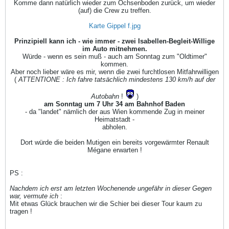
Komme dann natürlich wieder zum Ochsenboden zurück, um wieder
(auf) die Crew zu treffen.
Karte Gippel f.jpg
Prinzipiell kann ich - wie immer - zwei Isabellen-Begleit-Willige
im Auto mitnehmen.
Würde - wenn es sein muß - auch am Sonntag zum "Oldtimer"
kommen.
Aber noch lieber wäre es mir, wenn die zwei furchtlosen Mitfahrwilligen
(
ATTENTIONE : Ich fahre tatsächlich mindestens 130 km/h auf der
Autobahn
!
)
am Sonntag um 7 Uhr 34 am Bahnhof Baden
- da "landet" nämlich der aus Wien kommende Zug in meiner
Heimatstadt -
abholen.
Dort würde die beiden Mutigen ein bereits vorgewärmter Renault
Mégane erwarten !
PS :
Nachdem ich erst am letzten Wochenende ungefähr in dieser Gegen
war, vermute ich
:
Mit etwas Glück brauchen wir die Schier bei dieser Tour kaum zu
tragen !