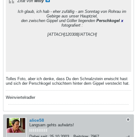
Zitat von
Willy
Ich glaub, ich hab - eher zufällig - am Sonntag von Rohrau im
Gebirge aus unser Hauptziel,
den zwischen Gippel und Göller liegenden
Perschkogel
x
fotografiert :
[ATTACH]120308[/ATTACH]
Tolles Foto, aber ich denke, dass Du den Schnalzstein erwischt hast
und sich der Perschkogel schüchtern hinter dem Gippel versteckt hat.
Weinviertelradler
alice58
Langsam gehts aufwärts!
Dabei seit:
25.10.2003
Beiträge:
7967