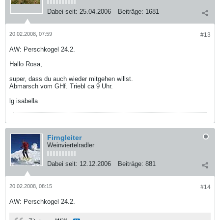
Dabei seit:
25.04.2006
Beiträge:
1681
20.02.2008, 07:59
#13
AW: Perschkogel 24.2.
Hallo Rosa,
super, dass du auch wieder mitgehen willst.
Abmarsch vom GHf. Triebl ca 9 Uhr.
lg isabella
Firngleiter
Weinviertelradler
Dabei seit:
12.12.2006
Beiträge:
881
20.02.2008, 08:15
#14
AW: Perschkogel 24.2.