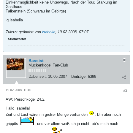
Einkehrmöglichkeit keine Unterwegs. Nach der Tour, Stärkung im
Gasthaus
Falkenstein (Schwarau im Gebirge)
lg isabella
Zuletzt geändert von
isabella
;
19.02.2008, 07:07
.
Stichworte:
-
Bassist
Muckenkogel Fan-Club
Dabei seit:
10.05.2007
Beiträge:
6399
19.02.2008, 11:40
#2
AW: Perschkogel 24.2.
Hallo Isabella!
Zeit und Lust wären in großer Menge vorhanden
. Bin aber noch
grippös
und vor allem weiß ich ja nicht, ob`s mich nach