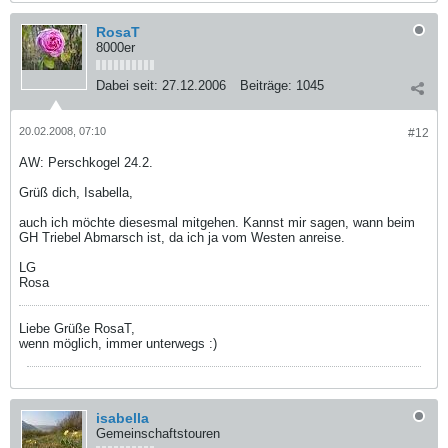
RosaT
8000er
Dabei seit:
27.12.2006
Beiträge:
1045
20.02.2008, 07:10
#12
AW: Perschkogel 24.2.
Grüß dich, Isabella,
auch ich möchte diesesmal mitgehen. Kannst mir sagen, wann beim
GH Triebel Abmarsch ist, da ich ja vom Westen anreise.
LG
Rosa
Liebe Grüße RosaT,
wenn möglich, immer unterwegs :)
isabella
Gemeinschaftstouren