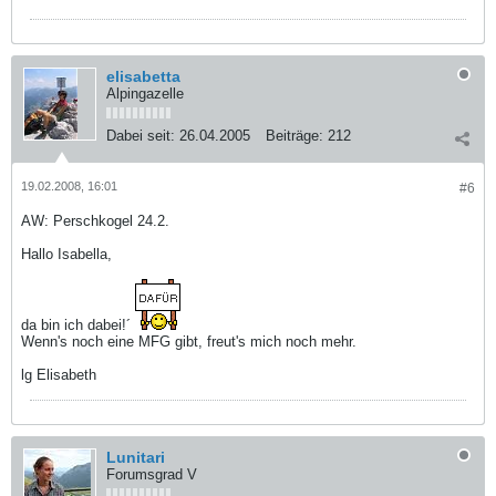
elisabetta
Alpingazelle
Dabei seit:
26.04.2005
Beiträge:
212
19.02.2008, 16:01
#6
AW: Perschkogel 24.2.
Hallo Isabella,
da bin ich dabei!´
Wenn's noch eine MFG gibt, freut's mich noch mehr.
lg Elisabeth
Lunitari
Forumsgrad V