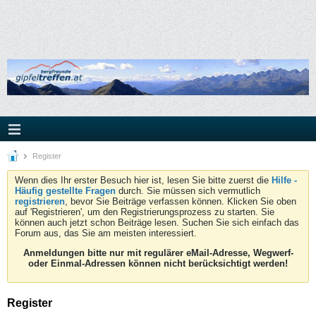
Register
Wenn dies Ihr erster Besuch hier ist, lesen Sie bitte zuerst die
Hilfe -
Häufig gestellte Fragen
durch. Sie müssen sich vermutlich
registrieren
, bevor Sie Beiträge verfassen können. Klicken Sie oben
auf 'Registrieren', um den Registrierungsprozess zu starten. Sie
können auch jetzt schon Beiträge lesen. Suchen Sie sich einfach das
Forum aus, das Sie am meisten interessiert.
Anmeldungen bitte nur mit regulärer eMail-Adresse, Wegwerf-
oder Einmal-Adressen können nicht berücksichtigt werden!
Register