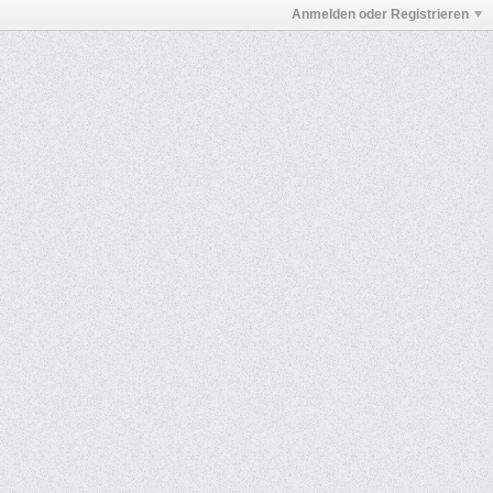
Anmelden oder Registrieren