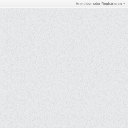
Anmelden oder Registrieren