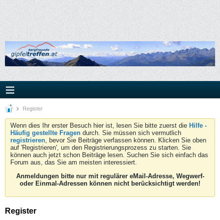
Register
Wenn dies Ihr erster Besuch hier ist, lesen Sie bitte zuerst die
Hilfe -
Häufig gestellte Fragen
durch. Sie müssen sich vermutlich
registrieren
, bevor Sie Beiträge verfassen können. Klicken Sie oben
auf 'Registrieren', um den Registrierungsprozess zu starten. Sie
können auch jetzt schon Beiträge lesen. Suchen Sie sich einfach das
Forum aus, das Sie am meisten interessiert.
Anmeldungen bitte nur mit regulärer eMail-Adresse, Wegwerf-
oder Einmal-Adressen können nicht berücksichtigt werden!
Register