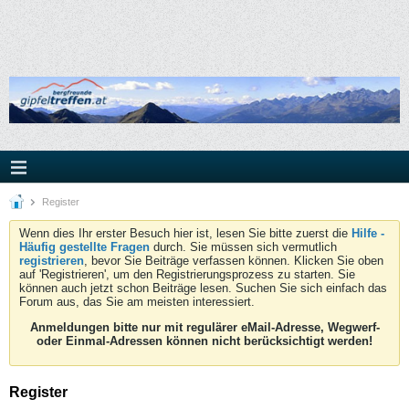
Register
Wenn dies Ihr erster Besuch hier ist, lesen Sie bitte zuerst die
Hilfe -
Häufig gestellte Fragen
durch. Sie müssen sich vermutlich
registrieren
, bevor Sie Beiträge verfassen können. Klicken Sie oben
auf 'Registrieren', um den Registrierungsprozess zu starten. Sie
können auch jetzt schon Beiträge lesen. Suchen Sie sich einfach das
Forum aus, das Sie am meisten interessiert.
Anmeldungen bitte nur mit regulärer eMail-Adresse, Wegwerf-
oder Einmal-Adressen können nicht berücksichtigt werden!
Register