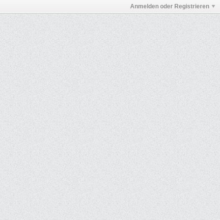
Anmelden oder Registrieren