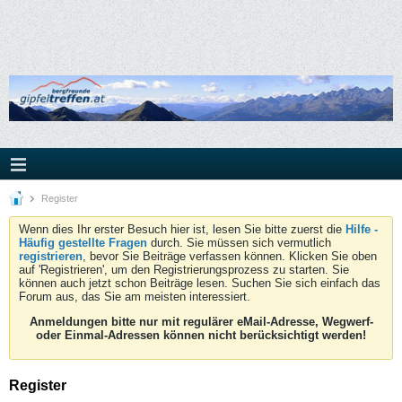
Register
Wenn dies Ihr erster Besuch hier ist, lesen Sie bitte zuerst die
Hilfe -
Häufig gestellte Fragen
durch. Sie müssen sich vermutlich
registrieren
, bevor Sie Beiträge verfassen können. Klicken Sie oben
auf 'Registrieren', um den Registrierungsprozess zu starten. Sie
können auch jetzt schon Beiträge lesen. Suchen Sie sich einfach das
Forum aus, das Sie am meisten interessiert.
Anmeldungen bitte nur mit regulärer eMail-Adresse, Wegwerf-
oder Einmal-Adressen können nicht berücksichtigt werden!
Register