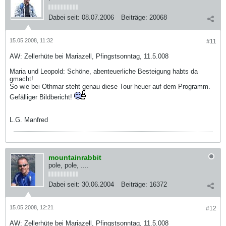
Dabei seit:
08.07.2006
Beiträge:
20068
15.05.2008, 11:32
#11
AW: Zellerhüte bei Mariazell, Pfingstsonntag, 11.5.008
Maria und Leopold: Schöne, abenteuerliche Besteigung habts da
gmacht!
So wie bei Othmar steht genau diese Tour heuer auf dem Programm.
Gefälliger Bildbericht!
L.G. Manfred
mountainrabbit
pole, pole, ....
Dabei seit:
30.06.2004
Beiträge:
16372
15.05.2008, 12:21
#12
AW: Zellerhüte bei Mariazell, Pfingstsonntag, 11.5.008