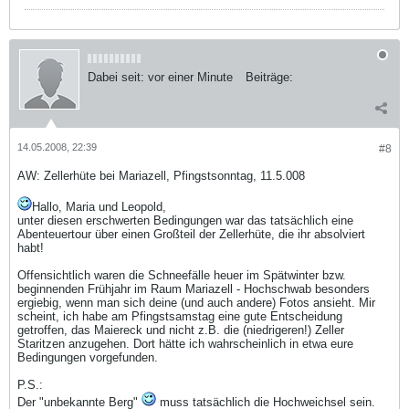
Dabei seit:
vor einer Minute
Beiträge:
14.05.2008, 22:39
#8
AW: Zellerhüte bei Mariazell, Pfingstsonntag, 11.5.008
Hallo, Maria und Leopold,
unter diesen erschwerten Bedingungen war das tatsächlich eine
Abenteuertour über einen Großteil der Zellerhüte, die ihr absolviert
habt!
Offensichtlich waren die Schneefälle heuer im Spätwinter bzw.
beginnenden Frühjahr im Raum Mariazell - Hochschwab besonders
ergiebig, wenn man sich deine (und auch andere) Fotos ansieht. Mir
scheint, ich habe am Pfingstsamstag eine gute Entscheidung
getroffen, das Maiereck und nicht z.B. die (niedrigeren!) Zeller
Staritzen anzugehen. Dort hätte ich wahrscheinlich in etwa eure
Bedingungen vorgefunden.
P.S.:
Der "unbekannte Berg"
muss tatsächlich die Hochweichsel sein.