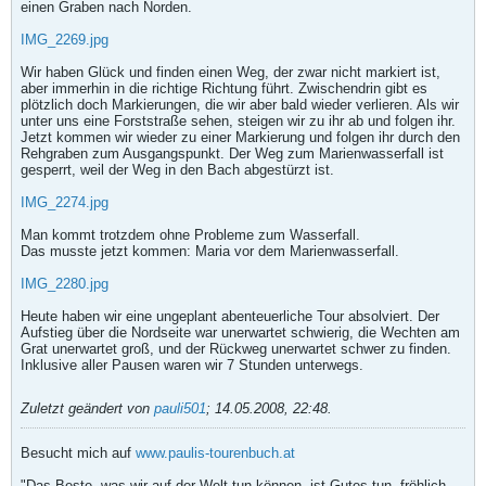
einen Graben nach Norden.
IMG_2269.jpg
Wir haben Glück und finden einen Weg, der zwar nicht markiert ist,
aber immerhin in die richtige Richtung führt. Zwischendrin gibt es
plötzlich doch Markierungen, die wir aber bald wieder verlieren. Als wir
unter uns eine Forststraße sehen, steigen wir zu ihr ab und folgen ihr.
Jetzt kommen wir wieder zu einer Markierung und folgen ihr durch den
Rehgraben zum Ausgangspunkt. Der Weg zum Marienwasserfall ist
gesperrt, weil der Weg in den Bach abgestürzt ist.
IMG_2274.jpg
Man kommt trotzdem ohne Probleme zum Wasserfall.
Das musste jetzt kommen: Maria vor dem Marienwasserfall.
IMG_2280.jpg
Heute haben wir eine ungeplant abenteuerliche Tour absolviert. Der
Aufstieg über die Nordseite war unerwartet schwierig, die Wechten am
Grat unerwartet groß, und der Rückweg unerwartet schwer zu finden.
Inklusive aller Pausen waren wir 7 Stunden unterwegs.
Zuletzt geändert von
pauli501
;
14.05.2008, 22:48
.
Besucht mich auf
www.paulis-tourenbuch.at
"Das Beste, was wir auf der Welt tun können, ist Gutes tun, fröhlich