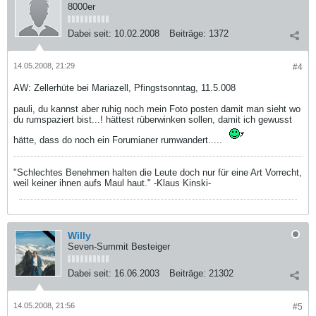
8000er
Dabei seit:
10.02.2008
Beiträge:
1372
14.05.2008, 21:29
#4
AW: Zellerhüte bei Mariazell, Pfingstsonntag, 11.5.008
pauli, du kannst aber ruhig noch mein Foto posten damit man sieht wo
du rumspaziert bist...! hättest rüberwinken sollen, damit ich gewusst
hätte, dass do noch ein Forumianer rumwandert.....
"Schlechtes Benehmen halten die Leute doch nur für eine Art Vorrecht,
weil keiner ihnen aufs Maul haut." -Klaus Kinski-
Willy
Seven-Summit Besteiger
Dabei seit:
16.06.2003
Beiträge:
21302
14.05.2008, 21:56
#5