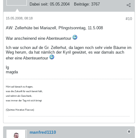
Dabei seit:
05.05.2004
Beiträge:
3767
15.05.2008, 08:18
#10
AW: Zellerhüte bei Mariazell, Pfingstsonntag, 11.5.008
War anscheinend eine Abenteuertour
Ich war schon auf de Gr. Zellerhut, da lagen noch sehr viele Bäume im
Weg herum, da hat nämlich der Kyril gewütet, es war damals auch
eher eine Abenteuertour
lg
magda
Hört auf danach zu fragen,
was die Zukunft für euch bereit hält,
und nehmt als Geschenk,
was immer der Tag mit sich bringt
(Quintus Horatius Flaccus)
manfred1110
.