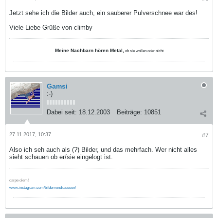
Jetzt sehe ich die Bilder auch, ein sauberer Pulverschnee war des!
Viele Liebe Grüße von climby
Meine Nachbarn hören Metal,
ob sie wollen oder nicht
Gamsi
:-)
Dabei seit:
18.12.2003
Beiträge:
10851
27.11.2017, 10:37
#7
Also ich seh auch als (?) Bilder, und das mehrfach. Wer nicht alles
sieht schauen ob er/sie eingelogt ist.
carpe diem!
www.instagram.com/bildervondraussen/