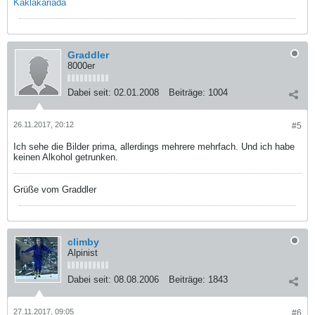
Kaklakariada
Graddler
8000er
Dabei seit:
02.01.2008
Beiträge:
1004
26.11.2017, 20:12
#5
Ich sehe die Bilder prima, allerdings mehrere mehrfach. Und ich habe
keinen Alkohol getrunken.
Grüße vom Graddler
climby
Alpinist
Dabei seit:
08.08.2006
Beiträge:
1843
27.11.2017, 09:05
#6