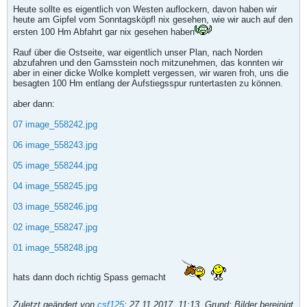
Heute sollte es eigentlich von Westen auflockern, davon haben wir
heute am Gipfel vom Sonntagsköpfl nix gesehen, wie wir auch auf den
ersten 100 Hm Abfahrt gar nix gesehen haben
Rauf über die Ostseite, war eigentlich unser Plan, nach Norden
abzufahren und den Gamsstein noch mitzunehmen, das konnten wir
aber in einer dicke Wolke komplett vergessen, wir waren froh, uns die
besagten 100 Hm entlang der Aufstiegsspur runtertasten zu können.
aber dann:
07 image_558242.jpg
06 image_558243.jpg
05 image_558244.jpg
04 image_558245.jpg
03 image_558246.jpg
02 image_558247.jpg
01 image_558248.jpg
hats dann doch richtig Spass gemacht
Zuletzt geändert von
csf125
;
27.11.2017, 11:13
.
Grund:
Bilder bereinigt