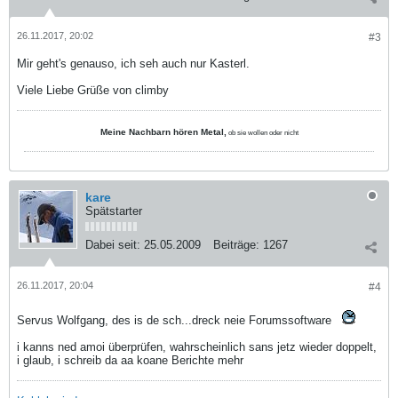
26.11.2017, 20:02
#3
Mir geht's genauso, ich seh auch nur Kasterl.
Viele Liebe Grüße von climby
Meine Nachbarn hören Metal,
ob sie wollen oder nicht
kare
Spätstarter
Dabei seit:
25.05.2009
Beiträge:
1267
26.11.2017, 20:04
#4
Servus Wolfgang, des is de sch...dreck neie Forumssoftware
i kanns ned amoi überprüfen, wahrscheinlich sans jetz wieder doppelt,
i glaub, i schreib da aa koane Berichte mehr