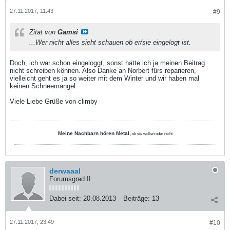
27.11.2017, 11:43
#9
Zitat von
Gamsi
...Wer nicht alles sieht schauen ob er/sie eingelogt ist.
Doch, ich war schon eingeloggt, sonst hätte ich ja meinen Beitrag
nicht schreiben können. Also Danke an Norbert fürs reparieren,
vielleicht geht es ja so weiter mit dem Winter und wir haben mal
keinen Schneemangel.
Viele Liebe Grüße von climby
Meine Nachbarn hören Metal,
ob sie wollen oder nicht
derwaaal
Forumsgrad II
Dabei seit:
20.08.2013
Beiträge:
13
27.11.2017, 23:49
#10