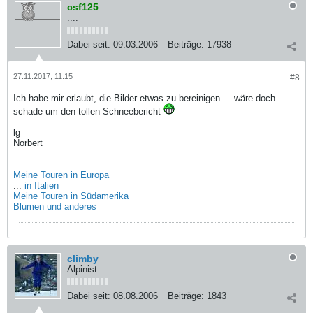
csf125
....
Dabei seit:
09.03.2006
Beiträge:
17938
27.11.2017, 11:15
#8
Ich habe mir erlaubt, die Bilder etwas zu bereinigen ... wäre doch
schade um den tollen Schneebericht
lg
Norbert
Meine Touren in Europa
...
in Italien
Meine Touren in Südamerika
Blumen und anderes
climby
Alpinist
Dabei seit:
08.08.2006
Beiträge:
1843