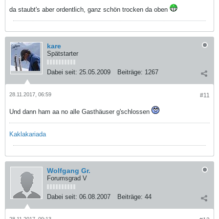
da staubt's aber ordentlich, ganz schön trocken da oben
kare
Spätstarter
Dabei seit:
25.05.2009
Beiträge:
1267
28.11.2017, 06:59
#11
Und dann ham aa no alle Gasthäuser g'schlossen
Kaklakariada
Wolfgang Gr.
Forumsgrad V
Dabei seit:
06.08.2007
Beiträge:
44