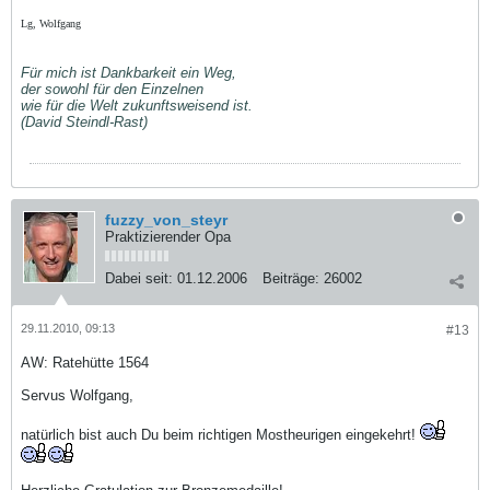
Lg, Wolfgang
Für mich ist Dankbarkeit ein Weg,
der sowohl für den Einzelnen
wie für die Welt zukunftsweisend ist.
(David Steindl-Rast)
fuzzy_von_steyr
Praktizierender Opa
Dabei seit:
01.12.2006
Beiträge:
26002
29.11.2010, 09:13
#13
AW: Ratehütte 1564
Servus Wolfgang,
natürlich bist auch Du beim richtigen Mostheurigen eingekehrt!