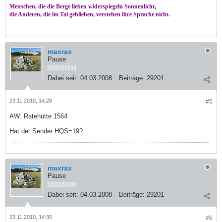
Menschen, die die Berge lieben widerspiegeln Sonnenlicht,
die Anderen, die im Tal geblieben, verstehen ihre Sprache nicht.
maxrax
Pause
Dabei seit:
04.03.2008
Beiträge:
29201
23.11.2010, 14:28
#5
AW: Ratehütte 1564
Hat der Sender HQS=19?
maxrax
Pause
Dabei seit:
04.03.2008
Beiträge:
29201
23.11.2010, 14:35
#6