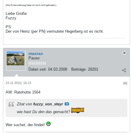
(Die Ersterwähnung habe ich noch nicht gefunden.)
Liebe Grüße
Fuzzy
PS:
Der von Heinz (per PN) vermutete Hegerberg ist es nicht.
maxrax
Pause
Dabei seit:
04.03.2008
Beiträge:
29201
23.11.2010, 16:13
#8
AW: Ratehütte 1564
Zitat von
fuzzy_von_steyr
wie hast Du den das gemacht?
Wer suchet, der findet!