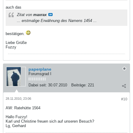
auch das
Zitat von
maxrax
... erstmalige Erwähnung des Namens 1454 ...
bestätigen.
Liebe Grüße
Fuzzy
paperplane
Forumsgrad I
Dabei seit:
30.07.2010
Beiträge:
221
28.11.2010, 23:06
#10
AW: Ratehütte 1564
Hallo Fuzzy!
Karl und Christine freuen sich auf unseren Besuch?
Lg, Gerhard