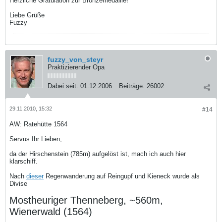
Herzliche Gratulation zur Bronzemedaille!
Liebe Grüße
Fuzzy
fuzzy_von_steyr
Praktizierender Opa
Dabei seit:
01.12.2006
Beiträge:
26002
29.11.2010, 15:32
#14
AW: Ratehütte 1564
Servus Ihr Lieben,
da der Hirschenstein (785m) aufgelöst ist, mach ich auch hier
klarschiff.
Nach
dieser
Regenwanderung auf Reingupf und Kieneck wurde als
Divise
Mostheuriger Thenneberg, ~560m,
Wienerwald (1564)