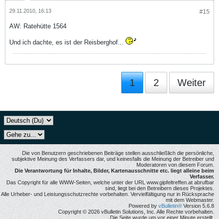
29.11.2010, 16:13
#15
AW: Ratehütte 1564
Und ich dachte, es ist der Reisberghof...
1
2
Weiter
Die von Benutzern geschriebenen Beiträge stellen ausschließlich die persönliche,
subjektive Meinung des Verfassers dar, und keinesfalls die Meinung der Betreiber und
Moderatoren von diesem Forum.
Die Verantwortung für Inhalte, Bilder, Kartenausschnitte etc. liegt alleine beim
Verfasser.
Das Copyright für alle WWW-Seiten, welche unter der URL www.gipfeltreffen.at abrufbar
sind, liegt bei den Betreibern dieses Projektes.
Alle Urheber- und Leistungsschutzrechte vorbehalten. Vervielfältigung nur in Rücksprache
mit dem Webmaster.
Powered by
vBulletin®
Version 5.6.8
Copyright © 2026 vBulletin Solutions, Inc. Alle Rechte vorbehalten.
Die Seite wurde um vor einer Minute erstellt.