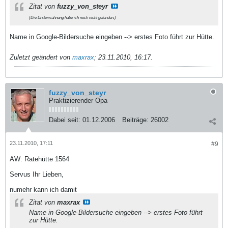
Zitat von
fuzzy_von_steyr
(Die Ersterwähnung habe ich noch nicht gefunden.)
Name in Google-Bildersuche eingeben --> erstes Foto führt zur Hütte.
Zuletzt geändert von
maxrax
;
23.11.2010, 16:17
.
fuzzy_von_steyr
Praktizierender Opa
Dabei seit:
01.12.2006
Beiträge:
26002
23.11.2010, 17:11
#9
AW: Ratehütte 1564
Servus Ihr Lieben,
numehr kann ich damit
Zitat von
maxrax
Name in Google-Bildersuche eingeben --> erstes Foto führt
zur Hütte.