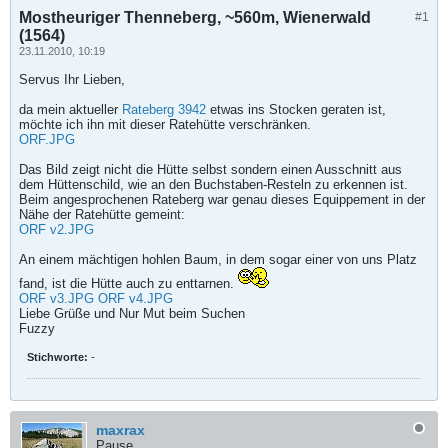
Mostheuriger Thenneberg, ~560m, Wienerwald
#1
(1564)
23.11.2010, 10:19
Servus Ihr Lieben,
da mein aktueller
Rateberg 3942
etwas ins Stocken geraten ist,
möchte ich ihn mit dieser Ratehütte verschränken.
ORF.JPG
Das Bild zeigt nicht die Hütte selbst sondern einen Ausschnitt aus
dem Hüttenschild, wie an den Buchstaben-Resteln zu erkennen ist.
Beim angesprochenen Rateberg war genau dieses Equippement in der
Nähe der Ratehütte gemeint:
ORF v2.JPG
An einem mächtigen hohlen Baum, in dem sogar einer von uns Platz
fand, ist die Hütte auch zu enttarnen.
ORF v3.JPG
ORF v4.JPG
Liebe Grüße und Nur Mut beim Suchen
Fuzzy
Stichworte:
-
maxrax
Pause