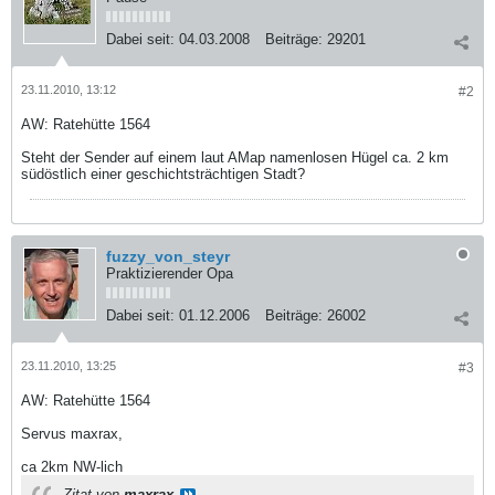
Dabei seit:
04.03.2008
Beiträge:
29201
23.11.2010, 13:12
#2
AW: Ratehütte 1564
Steht der Sender auf einem laut AMap namenlosen Hügel ca. 2 km
südöstlich einer geschichtsträchtigen Stadt?
fuzzy_von_steyr
Praktizierender Opa
Dabei seit:
01.12.2006
Beiträge:
26002
23.11.2010, 13:25
#3
AW: Ratehütte 1564
Servus maxrax,
ca 2km NW-lich
Zitat von
maxrax